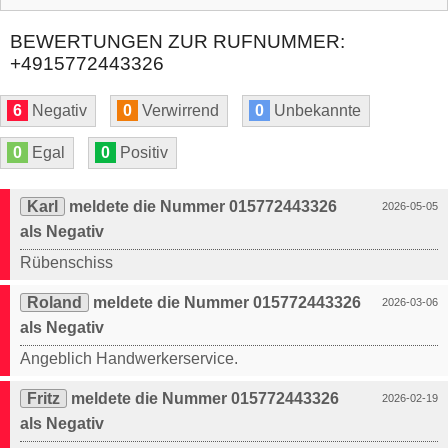
BEWERTUNGEN ZUR RUFNUMMER:
+4915772443326
6
Negativ
0
Verwirrend
0
Unbekannte
0
Egal
0
Positiv
Karl
meldete die Nummer 015772443326
2026-05-05
als Negativ
Rübenschiss
Roland
meldete die Nummer 015772443326
2026-03-06
als Negativ
Angeblich Handwerkerservice.
Fritz
meldete die Nummer 015772443326
2026-02-19
als Negativ