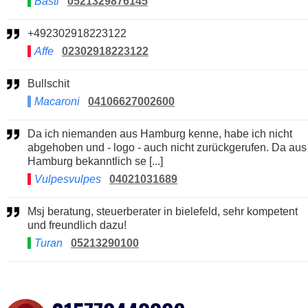
Basti
0521329876145
+492302918223122
Affe
02302918223122
Bullschit
Macaroni
04106627002600
Da ich niemanden aus Hamburg kenne, habe ich nicht
abgehoben und - logo - auch nicht zurückgerufen. Da aus
Hamburg bekanntlich se [...]
Vulpesvulpes
04021031689
Msj beratung, steuerberater in bielefeld, sehr kompetent
und freundlich dazu!
Turan
05213290100