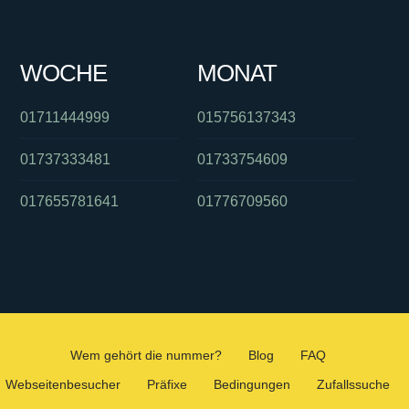
WOCHE
MONAT
01711444999
015756137343
01737333481
01733754609
017655781641
01776709560
Wem gehört die nummer?
Blog
FAQ
Webseitenbesucher
Präfixe
Bedingungen
Zufallssuche