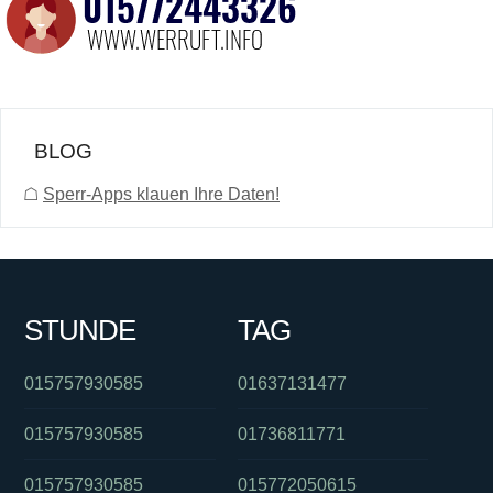
BLOG
☖
Sperr-Apps klauen Ihre Daten!
STUNDE
TAG
015757930585
01637131477
015757930585
01736811771
015757930585
015772050615