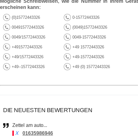
Mögliche Schreibweisen, wie die Nummer in Ihrem Gerät
erscheinen kann:
(0)15772443326
0-15772443326
004915772443326
(0049)15772443326
0049/15772443326
0049-15772443326
+4915772443326
+49 15772443326
+49/15772443326
+49-15772443326
+49--15772443326
+49 (0) 15772443326
DIE NEUESTEN BEWERTUNGEN
Zettel am auto...
X
01635986946