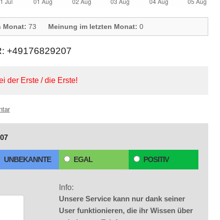
n Monat:
73
Meinung im letzten Monat:
0
 +49176829207
ei der Erste / die Erste!
ntar
07
UNBEKANNTE
EGAL
POSITIV
Info:
Unsere Service kann nur dank seiner
User funktionieren, die ihr Wissen über