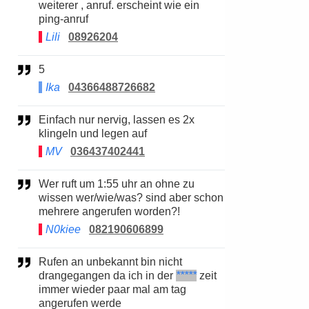
weiterer , anruf. erscheint wie ein
ping-anruf
Lili
08926204
5
Ika
04366488726682
Einfach nur nervig, lassen es 2x
klingeln und legen auf
MV
036437402441
Wer ruft um 1:55 uhr an ohne zu
wissen wer/wie/was? sind aber schon
mehrere angerufen worden?!
N0kiee
082190606899
Rufen an unbekannt bin nicht
drangegangen da ich in der
*****
zeit
immer wieder paar mal am tag
angerufen werde