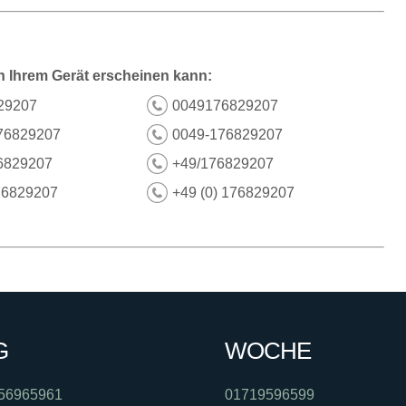
n Ihrem Gerät erscheinen kann:
29207
0049176829207
76829207
0049-176829207
6829207
+49/176829207
76829207
+49 (0) 176829207
G
WOCHE
56965961
01719596599