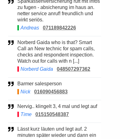
Sparkassenversicherung ruft mit infos
zu fugen - absicherung im haus an.
netter service anruf! freundlich und
wirkt seriös.
Andreas
071189842226
Norberd Gaida who is that? Smart
Call an New technic for spam calls,
checks and respondent inspection.
Watch out for calls with n [...]
Norberd Gaida
048507297362
Barmer salesperson
Nick
016090456883
Nervig.. klingelt 3, 4 mal und legt auf
Time
015150548387
Lässt kurz läuten und legt auf. 2
minuten später wieder und dann ein