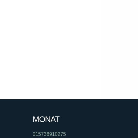
MONAT
015736910275