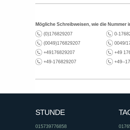
Mögliche Schreibweisen, wie die Nummer i
(0)176829207
0-1768
(0049)176829207
0049/1
+49176829207
+49 17
+49-176829207
+49--1
STUNDE
TA
015739776858
0176