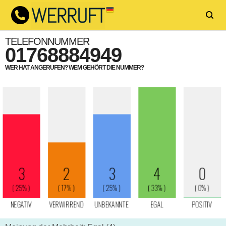
TELEFONNUMMER
01768884949
WER HAT ANGERUFEN? WEM GEHÖRT DIE NUMMER?