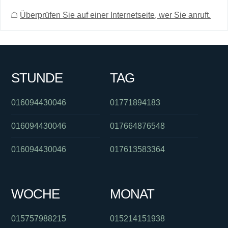
☖
Überprüfen Sie auf einer Internetseite, wer Sie anruft.
STUNDE
TAG
016094430046
01771894183
016094430046
017664876548
016094430046
017613583364
WOCHE
MONAT
015757988215
015214151938