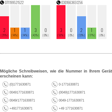
Mögliche Schreibweisen, wie die Nummer in Ihrem Gerät
erscheinen kann:
(0)1771630871
0-1771630871
00491771630871
(0049)1771630871
0049/1771630871
0049-1771630871
+491771630871
+49 1771630871