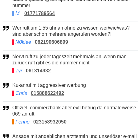
nummer
M.
01771789564
Wer ruft um 1:55 uhr an ohne zu wissen wer/wie/was?
sind aber schon mehrere angerufen worden?!
N0kiee
082190606899
Nervt ruft zu jeder tageszeit mehrmals an .wenn man
zurück ruft gibt es die nummer nicht
Tyr
061314932
Ku-anruf mit aggressiver werbung
Chris
015888622492
Offiziell commerzbank aber evtl betrug da normalerweise
069 anruft
Fenno
023158932050
Ansage mit angeblichen arzttermin und unseriöser e-mail