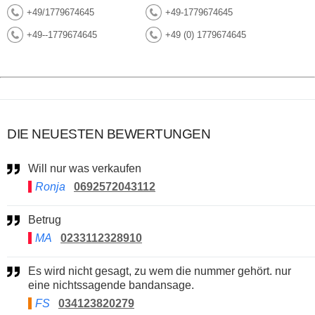
+49/1779674645
+49-1779674645
+49--1779674645
+49 (0) 1779674645
DIE NEUESTEN BEWERTUNGEN
Will nur was verkaufen
Ronja
0692572043112
Betrug
MA
0233112328910
Es wird nicht gesagt, zu wem die nummer gehört. nur
eine nichtssagende bandansage.
FS
034123820279