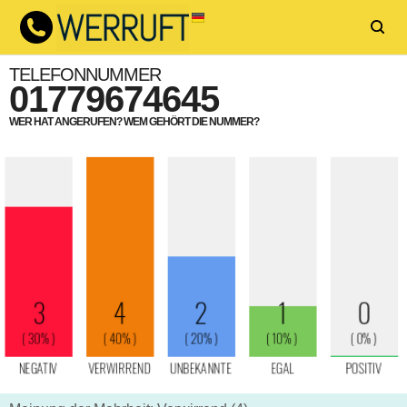
TELEFONNUMMER
01779674645
WER HAT ANGERUFEN? WEM GEHÖRT DIE NUMMER?