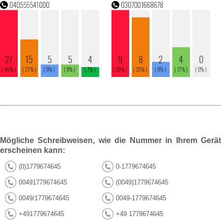
Mögliche Schreibweisen, wie die Nummer in Ihrem Gerät
erscheinen kann:
(0)1779674645
0-1779674645
00491779674645
(0049)1779674645
0049/1779674645
0049-1779674645
+491779674645
+49 1779674645