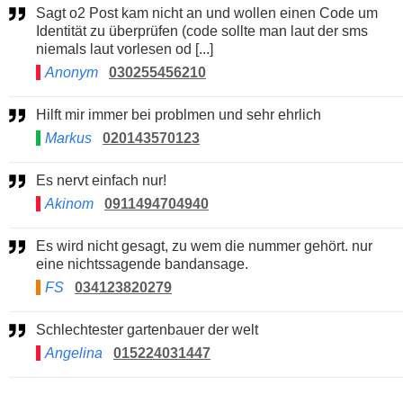
Sagt o2 Post kam nicht an und wollen einen Code um
Identität zu überprüfen (code sollte man laut der sms
niemals laut vorlesen od [...]
Anonym
030255456210
Hilft mir immer bei problmen und sehr ehrlich
Markus
020143570123
Es nervt einfach nur!
Akinom
0911494704940
Es wird nicht gesagt, zu wem die nummer gehört. nur
eine nichtssagende bandansage.
FS
034123820279
Schlechtester gartenbauer der welt
Angelina
015224031447