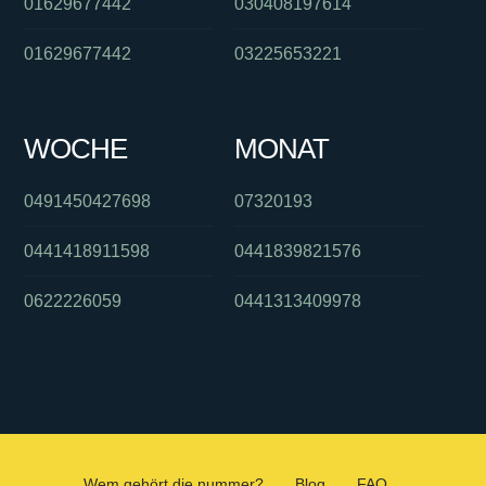
01629677442
030408197614
01629677442
03225653221
WOCHE
MONAT
0491450427698
07320193
0441418911598
0441839821576
0622226059
0441313409978
Wem gehört die nummer?
Blog
FAQ