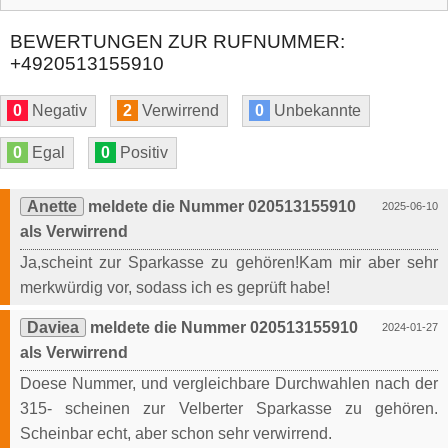
BEWERTUNGEN ZUR RUFNUMMER:
+4920513155910
0
Negativ
2
Verwirrend
0
Unbekannte
0
Egal
0
Positiv
Anette
meldete die Nummer 020513155910
2025-06-10
als Verwirrend
Ja,scheint zur Sparkasse zu gehören!Kam mir aber sehr
merkwürdig vor, sodass ich es geprüft habe!
Daviea
meldete die Nummer 020513155910
2024-01-27
als Verwirrend
Doese Nummer, und vergleichbare Durchwahlen nach der
315- scheinen zur Velberter Sparkasse zu gehören.
Scheinbar echt, aber schon sehr verwirrend.