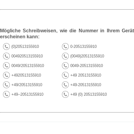
Mögliche Schreibweisen, wie die Nummer in Ihrem Gerät
erscheinen kann:
(0)20513155910
0-20513155910
004920513155910
(0049)20513155910
0049/20513155910
0049-20513155910
+4920513155910
+49 20513155910
+49/20513155910
+49-20513155910
+49--20513155910
+49 (0) 20513155910