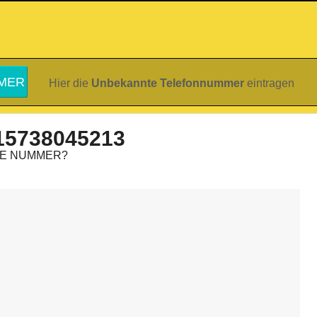
Hier die
Unbekannte Telefonnummer
eintragen
15738045213
IE NUMMER?