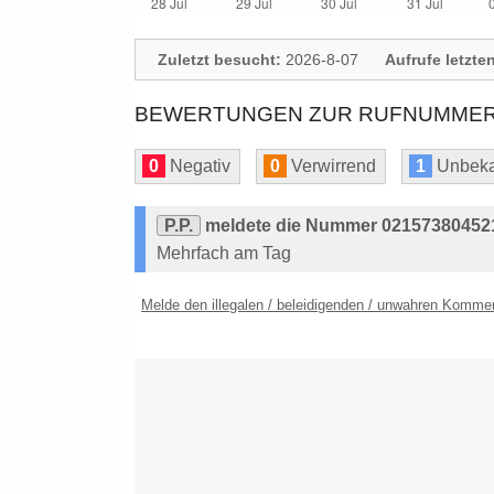
Zuletzt besucht:
2026-8-07
Aufrufe letzte
BEWERTUNGEN ZUR RUFNUMMER: 
0
Negativ
0
Verwirrend
1
Unbeka
P.P.
meldete die Nummer 02157380452
Mehrfach am Tag
Melde den illegalen / beleidigenden / unwahren Komme