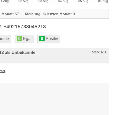
n Monat:
57
Meinung im letzten Monat:
0
+49215738045213
nnte
0
Egal
0
Positiv
13 als Unbekannte
2020-12-19
ntar