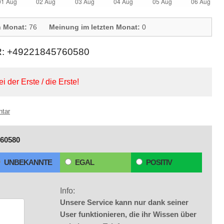
n Monat:
76
Meinung im letzten Monat:
0
+49221845760580
ei der Erste / die Erste!
ntar
60580
UNBEKANNTE
EGAL
POSITIV
Info:
Unsere Service kann nur dank seiner
User funktionieren, die ihr Wissen über