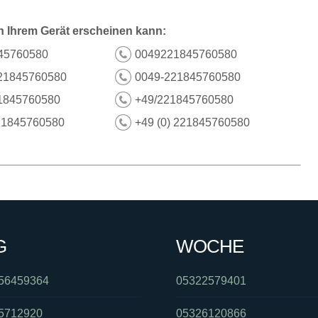
n Ihrem Gerät erscheinen kann:
45760580
0049221845760580
21845760580
0049-221845760580
1845760580
+49/221845760580
21845760580
+49 (0) 221845760580
G
WOCHE
56459364
05322579401
5712920
05326120866