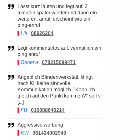
Lässt kurz läuten und legt auf. 2
minuten später wieder und dann ein
weiterer , anruf. erscheint wie ein
ping-anruf
Lili
08926204
Legt kommentarlos auf, vermutlich ein
ping anruf
Genervt
078215099471
Angeblich Blindenwerkstatt, klingt
nach KI, keine sinnvolle
Kommunikation möglich. "Kann ich
gleich auf den Punkt kommen?" soll v
[...]
FB
015888646214
Aggressive werbung
KW
061424902949