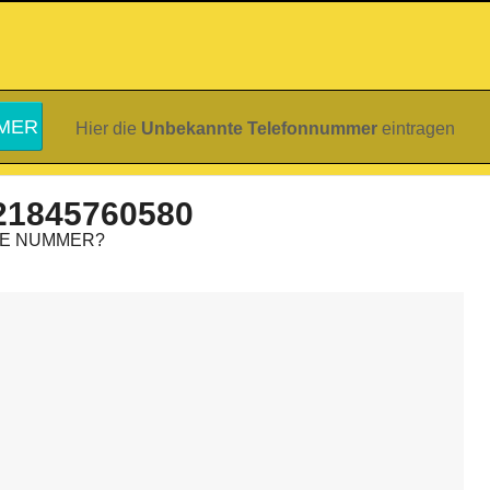
Hier die
Unbekannte Telefonnummer
eintragen
21845760580
IE NUMMER?