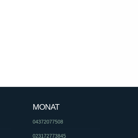
MONAT
04372077508
023172773845