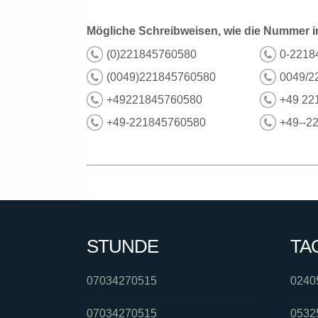
Mögliche Schreibweisen, wie die Nummer i
(0)221845760580
0-2218
(0049)221845760580
0049/2
+49221845760580
+49 22
+49-221845760580
+49--2
STUNDE
TA
07034270515
0240
07034270515
0532