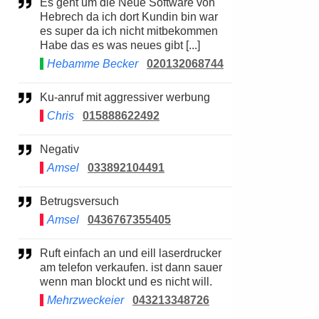
Es geht um die Neue Software von
Hebrech da ich dort Kundin bin war
es super da ich nicht mitbekommen
Habe das es was neues gibt [...]
Hebamme Becker
020132068744
Ku-anruf mit aggressiver werbung
Chris
015888622492
Negativ
Amsel
033892104491
Betrugsversuch
Amsel
0436767355405
Ruft einfach an und eill laserdrucker
am telefon verkaufen. ist dann sauer
wenn man blockt und es nicht will.
Mehrzweckeier
043213348726