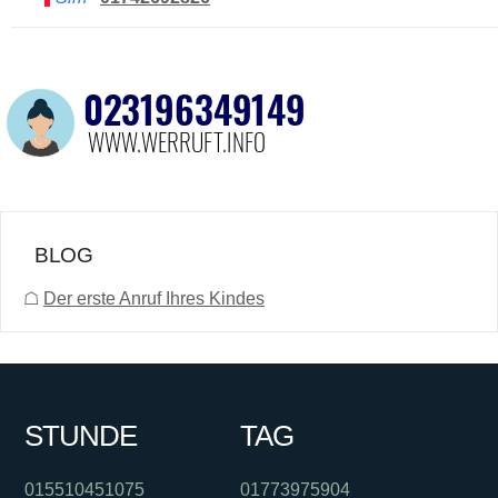
BLOG
☖
Der erste Anruf Ihres Kindes
STUNDE
TAG
015510451075
01773975904