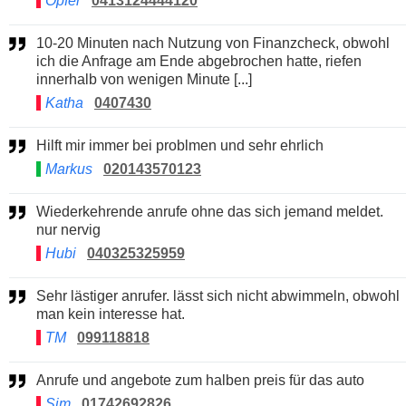
Opfer
0413124444120
10-20 Minuten nach Nutzung von Finanzcheck, obwohl
ich die Anfrage am Ende abgebrochen hatte, riefen
innerhalb von wenigen Minute [...]
Katha
0407430
Hilft mir immer bei problmen und sehr ehrlich
Markus
020143570123
Wiederkehrende anrufe ohne das sich jemand meldet.
nur nervig
Hubi
040325325959
Sehr lästiger anrufer. lässt sich nicht abwimmeln, obwohl
man kein interesse hat.
TM
099118818
Anrufe und angebote zum halben preis für das auto
Sim
01742692826