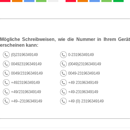
Mögliche Schreibweisen, wie die Nummer in Ihrem Gerät
erscheinen kann:
(0)23196349149
0-23196349149
004923196349149
(0049)23196349149
0049/23196349149
0049-23196349149
+4923196349149
+49 23196349149
+49/23196349149
+49-23196349149
+49--23196349149
+49 (0) 23196349149