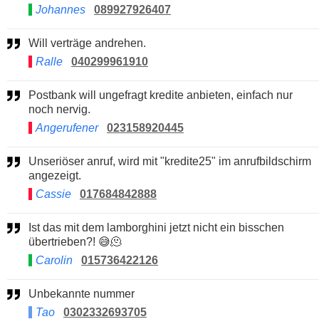
Johannes
089927926407
Will verträge andrehen.
Ralle
040299961910
Postbank will ungefragt kredite anbieten, einfach nur
noch nervig.
Angerufener
023158920445
Unseriöser anruf, wird mit "kredite25" im anrufbildschirm
angezeigt.
Cassie
017684842888
Ist das mit dem lamborghini jetzt nicht ein bisschen
übertrieben?! 😅🫠
Carolin
015736422126
Unbekannte nummer
Tao
0302332693705