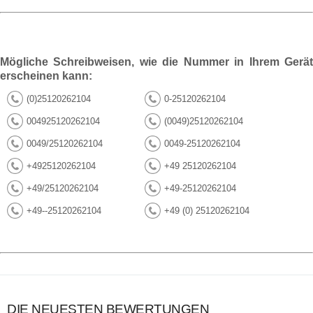
Mögliche Schreibweisen, wie die Nummer in Ihrem Gerät
erscheinen kann:
(0)25120262104
0-25120262104
004925120262104
(0049)25120262104
0049/25120262104
0049-25120262104
+4925120262104
+49 25120262104
+49/25120262104
+49-25120262104
+49--25120262104
+49 (0) 25120262104
DIE NEUESTEN BEWERTUNGEN