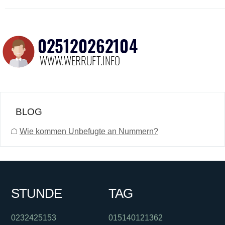
BLOG
☖
Wie kommen Unbefugte an Nummern?
STUNDE
TAG
0232425153
015140121362