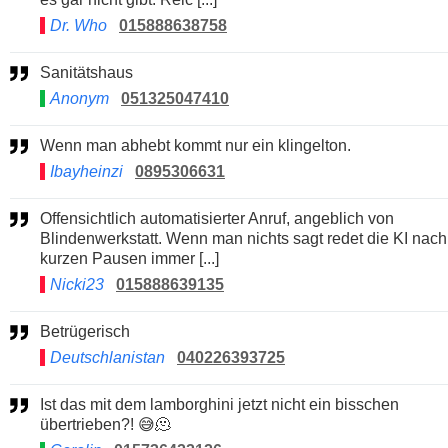
Dr. Who
015888638758
Sanitätshaus
Anonym
051325047410
Wenn man abhebt kommt nur ein klingelton.
Ibayheinzi
0895306631
Offensichtlich automatisierter Anruf, angeblich von
Blindenwerkstatt. Wenn man nichts sagt redet die KI nach
kurzen Pausen immer [...]
Nicki23
015888639135
Betrügerisch
Deutschlanistan
040226393725
Ist das mit dem lamborghini jetzt nicht ein bisschen
übertrieben?! 😅🫠