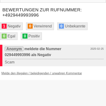
BEWERTUNGEN ZUR RUFNUMMER:
+4929449993996
1
Negativ
0
Verwirrend
0
Unbekannte
0
Egal
0
Positiv
Anonym
meldete die Nummer
2025-02-25
029449993996 als Negativ
Scam
Melde den illegalen / beleidigenden / unwahren Kommentar