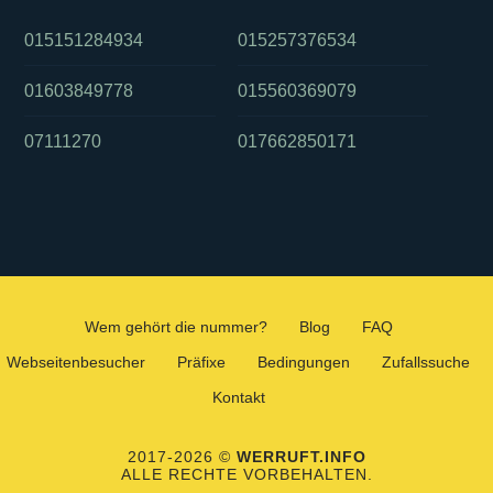
015151284934
015257376534
01603849778
015560369079
07111270
017662850171
Wem gehört die nummer?
Blog
FAQ
Webseitenbesucher
Präfixe
Bedingungen
Zufallssuche
Kontakt
2017-2026 ©
WERRUFT.INFO
ALLE RECHTE VORBEHALTEN.