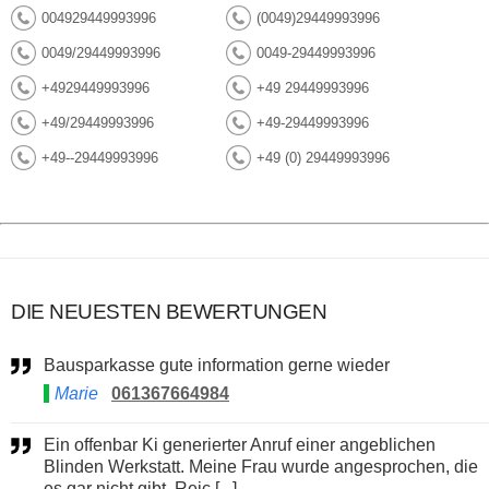
004929449993996
(0049)29449993996
0049/29449993996
0049-29449993996
+4929449993996
+49 29449993996
+49/29449993996
+49-29449993996
+49--29449993996
+49 (0) 29449993996
DIE NEUESTEN BEWERTUNGEN
Bausparkasse gute information gerne wieder
Marie
061367664984
Ein offenbar Ki generierter Anruf einer angeblichen
Blinden Werkstatt. Meine Frau wurde angesprochen, die
es gar nicht gibt. Reic [...]