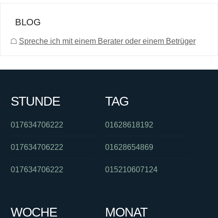
BLOG
☖
Spreche ich mit einem Berater oder einem Betrüger
STUNDE
TAG
017634706222
01628618192
017634706222
01628654869
017634706222
015210607124
WOCHE
MONAT