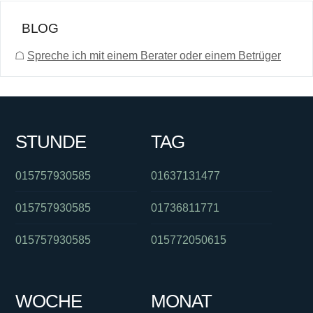
BLOG
☖
Spreche ich mit einem Berater oder einem Betrüger
STUNDE
TAG
015757930585
01637131477
015757930585
01736811771
015757930585
015772050615
WOCHE
MONAT