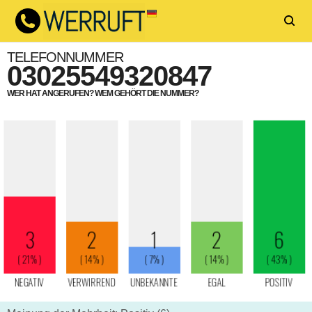
TELEFONNUMMER
03025549320847
WER HAT ANGERUFEN? WEM GEHÖRT DIE NUMMER?