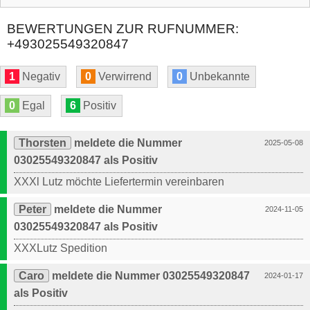
BEWERTUNGEN ZUR RUFNUMMER:
+493025549320847
1
Negativ
0
Verwirrend
0
Unbekannte
0
Egal
6
Positiv
Thorsten
meldete die Nummer
2025-05-08
03025549320847 als Positiv
XXXl Lutz möchte Liefertermin vereinbaren
Peter
meldete die Nummer
2024-11-05
03025549320847 als Positiv
XXXLutz Spedition
Caro
meldete die Nummer 03025549320847
2024-01-17
als Positiv