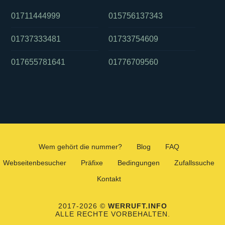
01711444999
015756137343
01737333481
01733754609
017655781641
01776709560
Wem gehört die nummer?
Blog
FAQ
Webseitenbesucher
Präfixe
Bedingungen
Zufallssuche
Kontakt
2017-2026 ©
WERRUFT.INFO
ALLE RECHTE VORBEHALTEN.