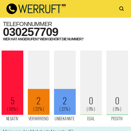
TELEFONNUMMER
030257709
WER HAT ANGERUFEN? WEM GEHÖRT DIE NUMMER?