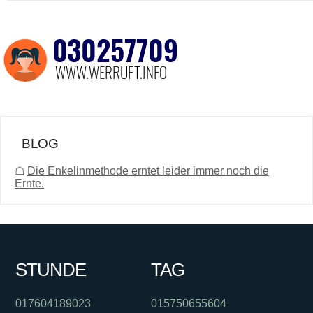
BLOG
☖
Die Enkelinmethode erntet leider immer noch die
Ernte.
STUNDE
TAG
017604189023
015750655604