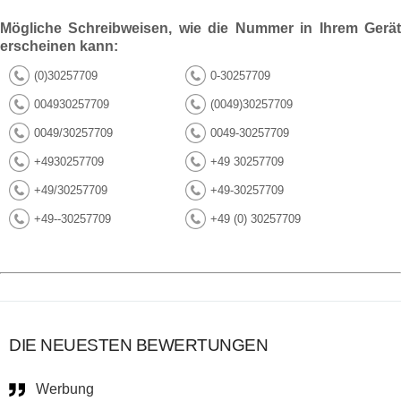
Mögliche Schreibweisen, wie die Nummer in Ihrem Gerät
erscheinen kann:
(0)30257709
0-30257709
004930257709
(0049)30257709
0049/30257709
0049-30257709
+4930257709
+49 30257709
+49/30257709
+49-30257709
+49--30257709
+49 (0) 30257709
DIE NEUESTEN BEWERTUNGEN
Werbung