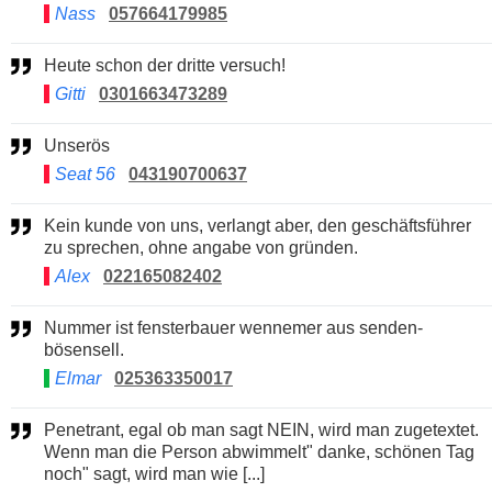
Nass
057664179985
Heute schon der dritte versuch!
Gitti
0301663473289
Unserös
Seat 56
043190700637
Kein kunde von uns, verlangt aber, den geschäftsführer
zu sprechen, ohne angabe von gründen.
Alex
022165082402
Nummer ist fensterbauer wennemer aus senden-
bösensell.
Elmar
025363350017
Penetrant, egal ob man sagt NEIN, wird man zugetextet.
Wenn man die Person abwimmelt" danke, schönen Tag
noch" sagt, wird man wie [...]