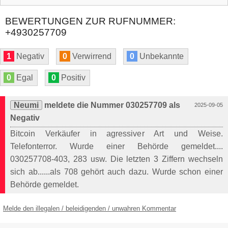
BEWERTUNGEN ZUR RUFNUMMER:
+4930257709
1
Negativ
0
Verwirrend
0
Unbekannte
0
Egal
0
Positiv
Neumi
meldete die Nummer 030257709 als
2025-09-05
Negativ
Bitcoin Verkäufer in agressiver Art und Weise.
Telefonterror. Wurde einer Behörde gemeldet....
030257708-403, 283 usw. Die letzten 3 Ziffern wechseln
sich ab......als 708 gehört auch dazu. Wurde schon einer
Behörde gemeldet.
Melde den illegalen / beleidigenden / unwahren Kommentar