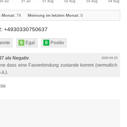
n Monat:
74
Meinung im letzten Monat:
0
+4930330750637
nnte
0
Egal
0
Positiv
7 als Negativ
2026-04-23
hne dass eine Faxverbindung zustande kommt (vermutlich
.ä.).
ntar