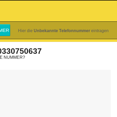
Hier die
Unbekannte Telefonnummer
eintragen
0330750637
IE NUMMER?