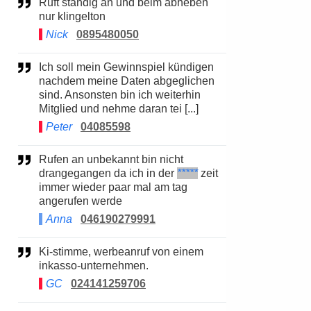
Ruft ständig an und beim abheben
nur klingelton
Nick
0895480050
Ich soll mein Gewinnspiel kündigen
nachdem meine Daten abgeglichen
sind. Ansonsten bin ich weiterhin
Mitglied und nehme daran tei [...]
Peter
04085598
Rufen an unbekannt bin nicht
drangegangen da ich in der
*****
zeit
immer wieder paar mal am tag
angerufen werde
Anna
046190279991
Ki-stimme, werbeanruf von einem
inkasso-unternehmen.
GC
024141259706