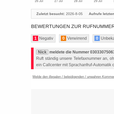
Zuletzt besucht:
2026-8-05
Aufrufe letzte
BEWERTUNGEN ZUR RUFNUMMER: 
1
Negativ
0
Verwirrend
0
Unbeka
Nick
meldete die Nummer 03033075063
Ruft ständig unsere Telefaxnummer an, o
ein Callcenter mit Sprachanfruf-Automatik o
Melde den illegalen / beleidigenden / unwahren Komme