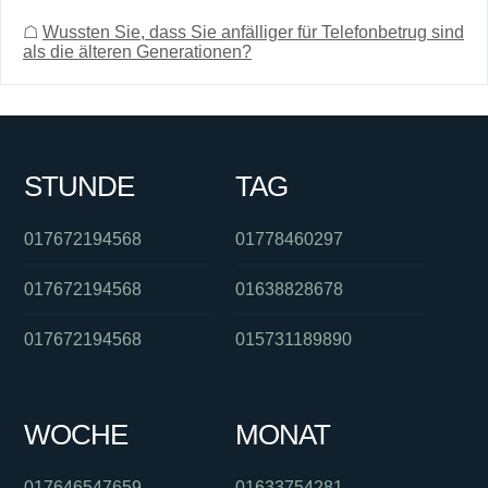
☖
Wussten Sie, dass Sie anfälliger für Telefonbetrug sind
als die älteren Generationen?
STUNDE
TAG
017672194568
01778460297
017672194568
01638828678
017672194568
015731189890
WOCHE
MONAT
017646547659
01633754281