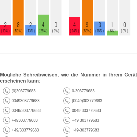
Mögliche Schreibweisen, wie die Nummer in Ihrem Gerät
erscheinen kann:
(0)303779683
0-303779683
0049303779683
(0049)303779683
0049/303779683
0049-303779683
+49303779683
+49 303779683
+49/303779683
+49-303779683