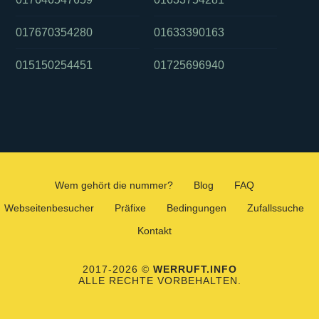
017670354280
01633390163
015150254451
01725696940
Wem gehört die nummer?
Blog
FAQ
Webseitenbesucher
Präfixe
Bedingungen
Zufallssuche
Kontakt
2017-2026 ©
WERRUFT.INFO
ALLE RECHTE VORBEHALTEN.