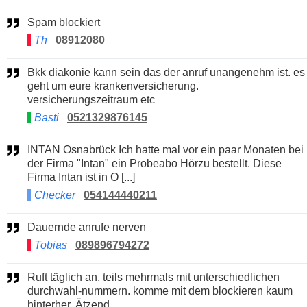
Spam blockiert
Th
08912080
Bkk diakonie kann sein das der anruf unangenehm ist. es
geht um eure krankenversicherung.
versicherungszeitraum etc
Basti
0521329876145
INTAN Osnabrück Ich hatte mal vor ein paar Monaten bei
der Firma "Intan" ein Probeabo Hörzu bestellt. Diese
Firma Intan ist in O [...]
Checker
054144440211
Dauernde anrufe nerven
Tobias
089896794272
Ruft täglich an, teils mehrmals mit unterschiedlichen
durchwahl-nummern. komme mit dem blockieren kaum
hinterher. Ätzend