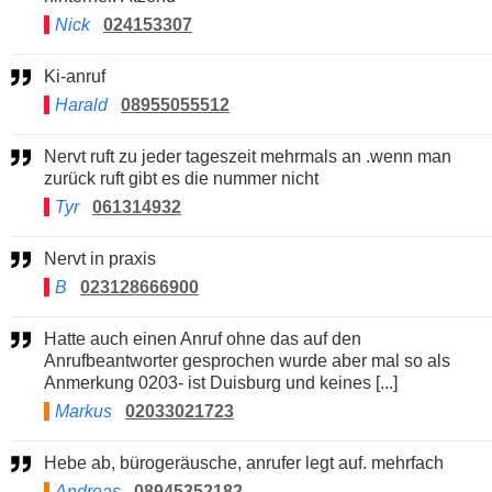
Nick
024153307
Ki-anruf
Harald
08955055512
Nervt ruft zu jeder tageszeit mehrmals an .wenn man
zurück ruft gibt es die nummer nicht
Tyr
061314932
Nervt in praxis
B
023128666900
Hatte auch einen Anruf ohne das auf den
Anrufbeantworter gesprochen wurde aber mal so als
Anmerkung 0203- ist Duisburg und keines [...]
Markus
02033021723
Hebe ab, bürogeräusche, anrufer legt auf. mehrfach
Andreas
08945352182