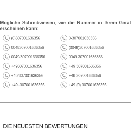
Mögliche Schreibweisen, wie die Nummer in Ihrem Gerät
erscheinen kann:
(0)307001636356
0-307001636356
0049307001636356
(0049)307001636356
0049/307001636356
0049-307001636356
+49307001636356
+49 307001636356
+49/307001636356
+49-307001636356
+49--307001636356
+49 (0) 307001636356
DIE NEUESTEN BEWERTUNGEN