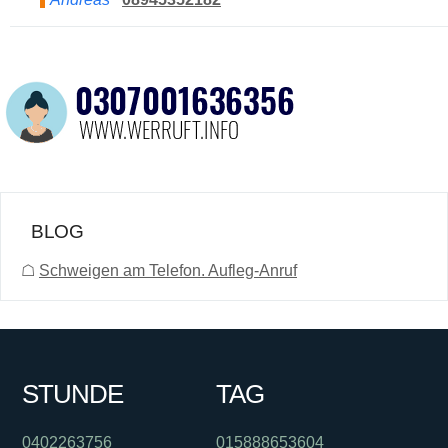
BLOG
☖
Schweigen am Telefon. Aufleg-Anruf
STUNDE
TAG
0402263756
015888653604