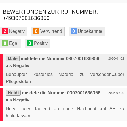
BEWERTUNGEN ZUR RUFNUMMER:
+49307001636356
2
Negativ
0
Verwirrend
0
Unbekannte
0
Egal
0
Positiv
Male
meldete die Nummer 0307001636356
2026-04-02
als Negativ
Behaupten kostenlos Material zu versenden...über
Pflegestufen
Heidi
meldete die Nummer 0307001636356
2025-09-09
als Negativ
Nervt, rufen laufend an ohne Nachricht auf AB zu
hinterlassen