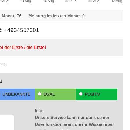
n Monat:
76
Meinung im letzten Monat:
0
 +4934557001
ei der Erste / die Erste!
ntar
1
UNBEKANNTE
EGAL
POSITIV
Info:
Unsere Service kann nur dank seiner
User funktionieren, die ihr Wissen über