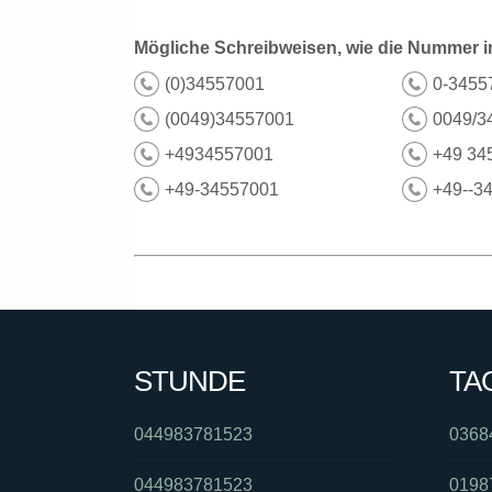
Mögliche Schreibweisen, wie die Nummer i
(0)34557001
0-3455
(0049)34557001
0049/3
+4934557001
+49 34
+49-34557001
+49--3
STUNDE
TA
044983781523
0368
044983781523
0198