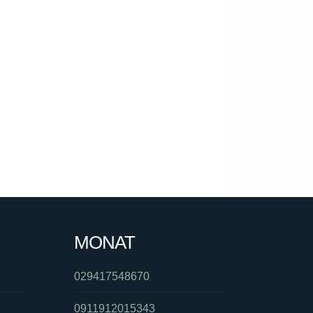
MONAT
029417548670
0911912015343