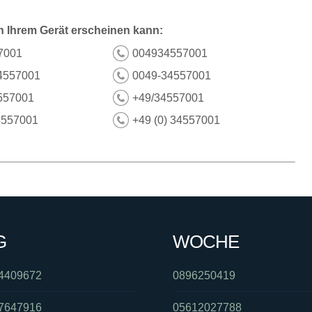
n Ihrem Gerät erscheinen kann:
7001
004934557001
4557001
0049-34557001
557001
+49/34557001
4557001
+49 (0) 34557001
G
WOCHE
4409672
0896250419
7647916
05612027788