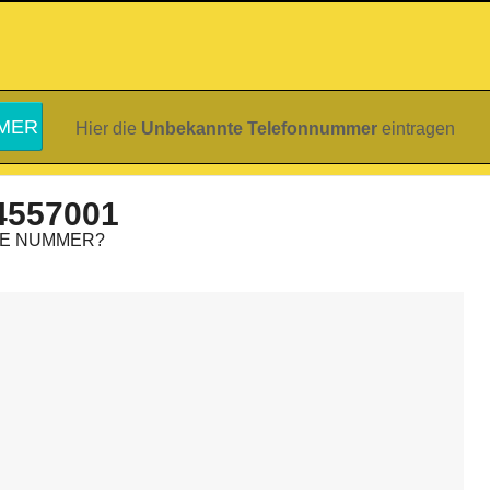
Hier die
Unbekannte Telefonnummer
eintragen
4557001
IE NUMMER?