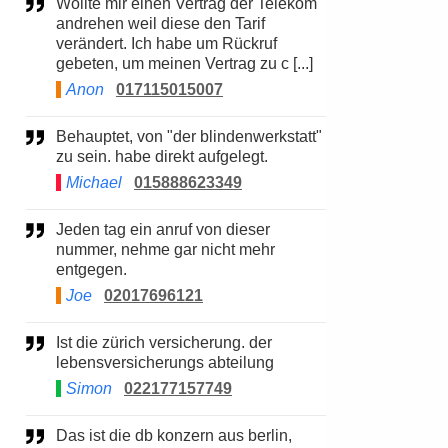
Wollte mir einen Vertrag der Telekom
andrehen weil diese den Tarif
verändert. Ich habe um Rückruf
gebeten, um meinen Vertrag zu c [...]
Anon
017115015007
Behauptet, von "der blindenwerkstatt"
zu sein. habe direkt aufgelegt.
Michael
015888623349
Jeden tag ein anruf von dieser
nummer, nehme gar nicht mehr
entgegen.
Joe
02017696121
Ist die zürich versicherung. der
lebensversicherungs abteilung
Simon
022177157749
Das ist die db konzern aus berlin,