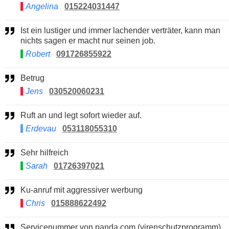
Angelina
015224031447
Ist ein lustiger und immer lachender verträter, kann man
nichts sagen er macht nur seinen job.
Robert
091726855922
Betrug
Jens
030520060231
Ruft an und legt sofort wieder auf.
Erdevau
053118055310
Sehr hilfreich
Sarah
01726397021
Ku-anruf mit aggressiver werbung
Chris
015888622492
Servicenummer von panda.com (virenschutzprogramm)