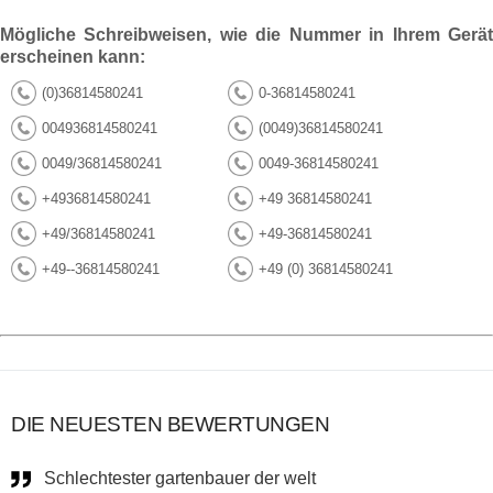
Mögliche Schreibweisen, wie die Nummer in Ihrem Gerät
erscheinen kann:
(0)36814580241
0-36814580241
004936814580241
(0049)36814580241
0049/36814580241
0049-36814580241
+4936814580241
+49 36814580241
+49/36814580241
+49-36814580241
+49--36814580241
+49 (0) 36814580241
DIE NEUESTEN BEWERTUNGEN
Schlechtester gartenbauer der welt