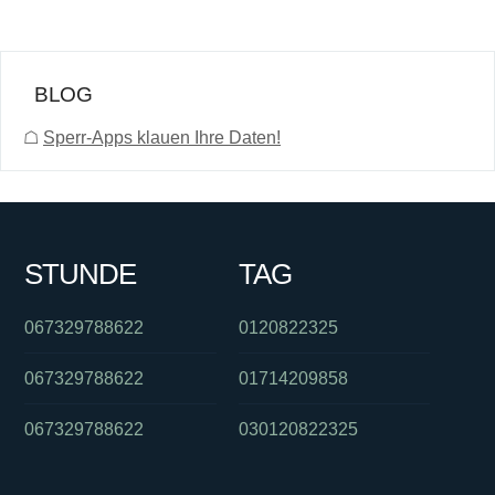
BLOG
☖
Sperr-Apps klauen Ihre Daten!
STUNDE
TAG
067329788622
0120822325
067329788622
01714209858
067329788622
030120822325