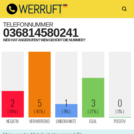
TELEFONNUMMER
036814580241
WER HAT ANGERUFEN? WEM GEHÖRT DIE NUMMER?