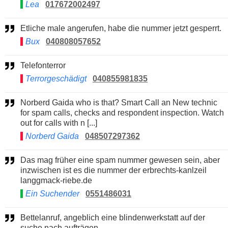
Lea
017672002497
Etliche male angerufen, habe die nummer jetzt gesperrt.
Bux
040808057652
Telefonterror
Terrorgeschädigt
040855981835
Norberd Gaida who is that? Smart Call an New technic
for spam calls, checks and respondent inspection. Watch
out for calls with n [...]
Norberd Gaida
048507297362
Das mag früher eine spam nummer gewesen sein, aber
inzwischen ist es die nummer der erbrechts-kanlzeil
langgmack-riebe.de
Ein Suchender
0551486031
Bettelanruf, angeblich eine blindenwerkstatt auf der
suche nach aufträgen.