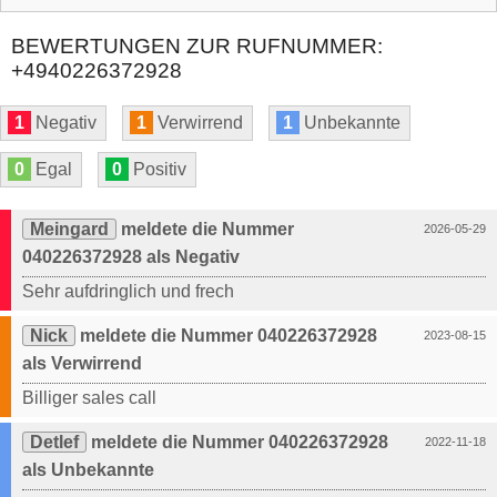
BEWERTUNGEN ZUR RUFNUMMER:
+4940226372928
1
Negativ
1
Verwirrend
1
Unbekannte
0
Egal
0
Positiv
Meingard
meldete die Nummer
2026-05-29
040226372928 als Negativ
Sehr aufdringlich und frech
Nick
meldete die Nummer 040226372928
2023-08-15
als Verwirrend
Billiger sales call
Detlef
meldete die Nummer 040226372928
2022-11-18
als Unbekannte