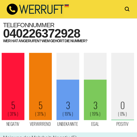
TELEFONNUMMER
040226372928
WER HAT ANGERUFEN? WEM GEHÖRT DIE NUMMER?