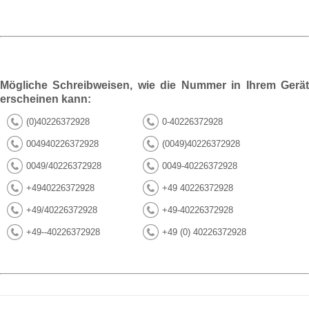
Mögliche Schreibweisen, wie die Nummer in Ihrem Gerät
erscheinen kann:
(0)40226372928
0-40226372928
004940226372928
(0049)40226372928
0049/40226372928
0049-40226372928
+4940226372928
+49 40226372928
+49/40226372928
+49-40226372928
+49--40226372928
+49 (0) 40226372928