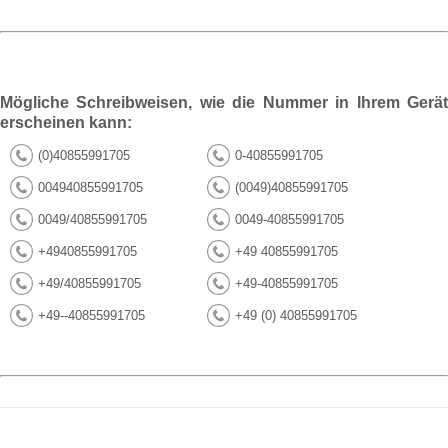
Mögliche Schreibweisen, wie die Nummer in Ihrem Gerät
erscheinen kann:
(0)40855991705
0-40855991705
004940855991705
(0049)40855991705
0049/40855991705
0049-40855991705
+4940855991705
+49 40855991705
+49/40855991705
+49-40855991705
+49--40855991705
+49 (0) 40855991705