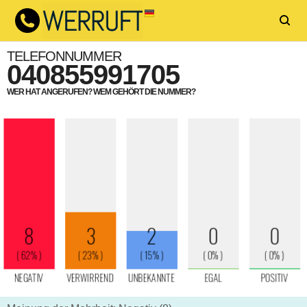
TELEFONNUMMER
040855991705
WER HAT ANGERUFEN? WEM GEHÖRT DIE NUMMER?