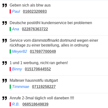
Geben sich als bhw aus
Paul
01602320693
Deutsche post/dhl kundenservice bei problemen
Ana
022876363722
Service vom dämmstoffmarkt dortmund wegen einer
rückfrage zu einer bestellung, alles in ordnung
Meyer82
017697700049
1 und 1 werbung, nicht ran gehen!
Binny
015170644552
Malteser hausnotrfu stuttgart
Timmmae
07119258227
Anrufe 2-3mal täglich voll daneben !!!!
R.B.
068518649839