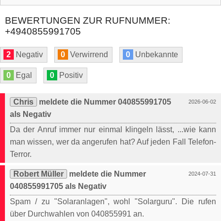
BEWERTUNGEN ZUR RUFNUMMER:
+4940855991705
2
Negativ
0
Verwirrend
0
Unbekannte
0
Egal
0
Positiv
Chris
meldete die Nummer 040855991705
2026-06-02
als Negativ
Da der Anruf immer nur einmal klingeln lässt, ...wie kann
man wissen, wer da angerufen hat? Auf jeden Fall Telefon-
Terror.
Robert Müller
meldete die Nummer
2024-07-31
040855991705 als Negativ
Spam / zu "Solaranlagen", wohl "Solarguru". Die rufen
über Durchwahlen von 040855991 an.