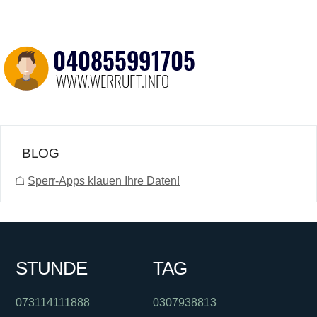
BLOG
☖
Sperr-Apps klauen Ihre Daten!
STUNDE
TAG
073114111888
0307938813