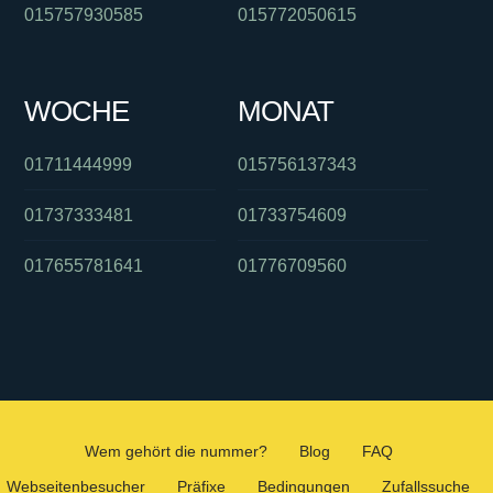
015757930585
015772050615
WOCHE
MONAT
01711444999
015756137343
01737333481
01733754609
017655781641
01776709560
Wem gehört die nummer?
Blog
FAQ
Webseitenbesucher
Präfixe
Bedingungen
Zufallssuche