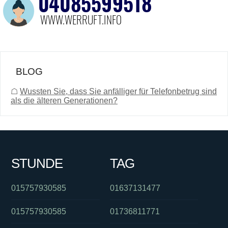
BLOG
☖
Wussten Sie, dass Sie anfälliger für Telefonbetrug sind
als die älteren Generationen?
STUNDE
TAG
015757930585
01637131477
015757930585
01736811771