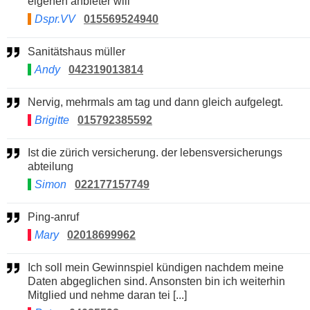
eigenen anbieter will
Dspr.VV
015569524940
Sanitätshaus müller
Andy
042319013814
Nervig, mehrmals am tag und dann gleich aufgelegt.
Brigitte
015792385592
Ist die zürich versicherung. der lebensversicherungs
abteilung
Simon
022177157749
Ping-anruf
Mary
02018699962
Ich soll mein Gewinnspiel kündigen nachdem meine
Daten abgeglichen sind. Ansonsten bin ich weiterhin
Mitglied und nehme daran tei [...]