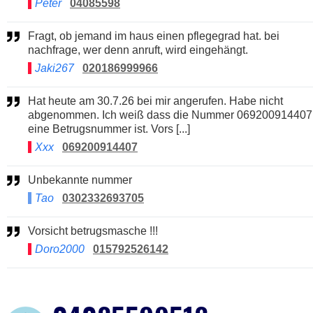
Peter
04085598
Fragt, ob jemand im haus einen pflegegrad hat. bei
nachfrage, wer denn anruft, wird eingehängt.
Jaki267
020186999966
Hat heute am 30.7.26 bei mir angerufen. Habe nicht
abgenommen. Ich weiß dass die Nummer 069200914407
eine Betrugsnummer ist. Vors [...]
Xxx
069200914407
Unbekannte nummer
Tao
0302332693705
Vorsicht betrugsmasche !!!
Doro2000
015792526142