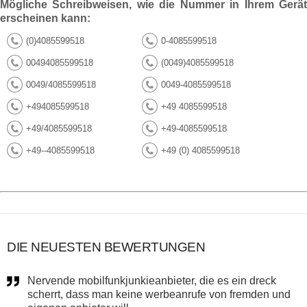
Mögliche Schreibweisen, wie die Nummer in Ihrem Gerät
erscheinen kann:
(0)4085599518
0-4085599518
00494085599518
(0049)4085599518
0049/4085599518
0049-4085599518
+494085599518
+49 4085599518
+49/4085599518
+49-4085599518
+49--4085599518
+49 (0) 4085599518
DIE NEUESTEN BEWERTUNGEN
Nervende mobilfunkjunkieanbieter, die es ein dreck
scherrt, dass man keine werbeanrufe von fremden und