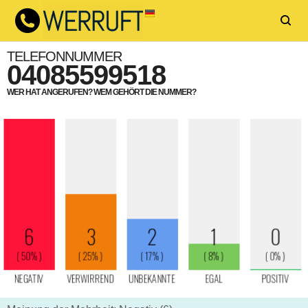
TELEFONNUMMER
04085599518
WER HAT ANGERUFEN? WEM GEHÖRT DIE NUMMER?