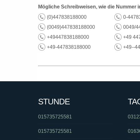
Mögliche Schreibweisen, wie die Nummer i
(0)447838188000
0-4478
(0049)447838188000
0049/4
+49447838188000
+49 44
+49-447838188000
+49--4
STUNDE
TA
015735725581
0312
015735725581
0163