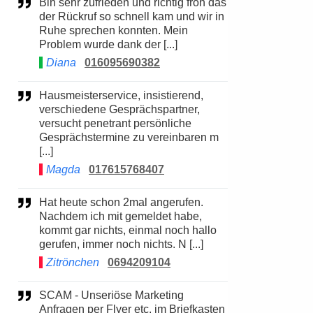
Bin sehr zufrieden und richtig froh das
der Rückruf so schnell kam und wir in
Ruhe sprechen konnten. Mein
Problem wurde dank der [...]
Diana
016095690382
Hausmeisterservice, insistierend,
verschiedene Gesprächspartner,
versucht penetrant persönliche
Gesprächstermine zu vereinbaren m
[...]
Magda
017615768407
Hat heute schon 2mal angerufen.
Nachdem ich mit gemeldet habe,
kommt gar nichts, einmal noch hallo
gerufen, immer noch nichts. N [...]
Zitrönchen
0694209104
SCAM - Unseriöse Marketing
Anfragen per Flyer etc. im Briefkasten