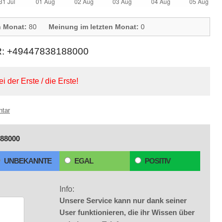
n Monat:
80
Meinung im letzten Monat:
0
+49447838188000
ei der Erste / die Erste!
ntar
88000
UNBEKANNTE
EGAL
POSITIV
Info:
Unsere Service kann nur dank seiner
User funktionieren, die ihr Wissen über