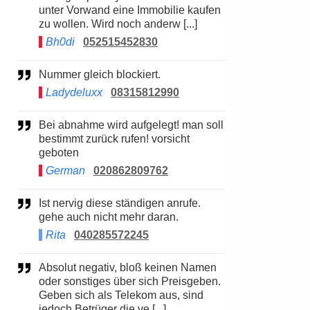
unter Vorwand eine Immobilie kaufen
zu wollen. Wird noch anderw [...]
Bh0di
052515452830
Nummer gleich blockiert.
Ladydeluxx
08315812990
Bei abnahme wird aufgelegt! man soll
bestimmt zurück rufen! vorsicht
geboten
German
020862809762
Ist nervig diese ständigen anrufe.
gehe auch nicht mehr daran.
Rita
040285572245
Absolut negativ, bloß keinen Namen
oder sonstiges über sich Preisgeben.
Geben sich als Telekom aus, sind
jedoch Betrüger die ve [...]