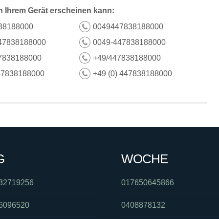
n Ihrem Gerät erscheinen kann:
38188000
0049447838188000
47838188000
0049-447838188000
7838188000
+49/447838188000
47838188000
+49 (0) 447838188000
G
WOCHE
32719256
017650645866
6096520
0408878132