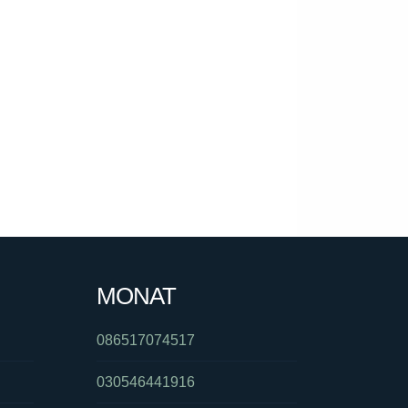
MONAT
086517074517
030546441916