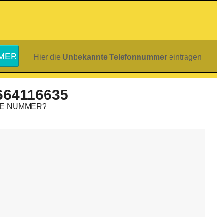
Hier die
Unbekannte Telefonnummer
eintragen
664116635
IE NUMMER?