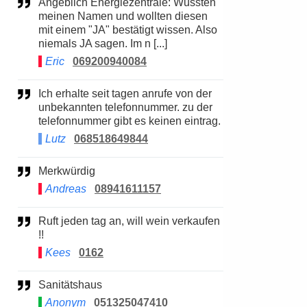
Angeblich Energiezentrale: Wussten
meinen Namen und wollten diesen
mit einem "JA" bestätigt wissen. Also
niemals JA sagen. Im n [...]
Eric
069200940084
Ich erhalte seit tagen anrufe von der
unbekannten telefonnummer. zu der
telefonnummer gibt es keinen eintrag.
Lutz
068518649844
Merkwürdig
Andreas
08941611157
Ruft jeden tag an, will wein verkaufen
!!
Kees
0162
Sanitätshaus
Anonym
051325047410