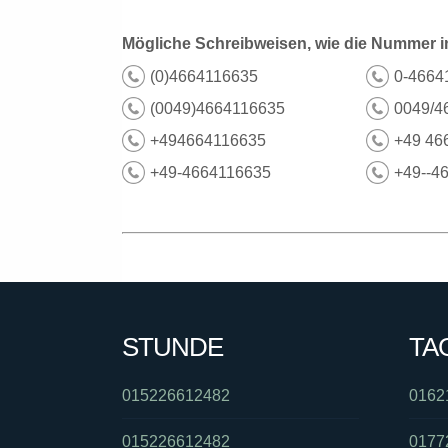
Mögliche Schreibweisen, wie die Nummer i
(0)4664116635
0-4664
(0049)4664116635
0049/4
+494664116635
+49 46
+49-4664116635
+49--4
STUNDE
TA
015226612482
0162
015226612482
0177