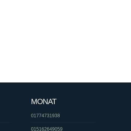
MONAT
01774731938
015162649059