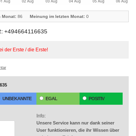
n Monat:
86
Meinung im letzten Monat:
0
+494664116635
ei der Erste / die Erste!
ntar
635
UNBEKANNTE
EGAL
POSITIV
Info:
Unsere Service kann nur dank seiner
User funktionieren, die ihr Wissen über