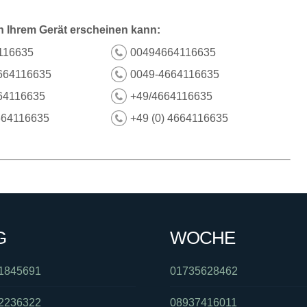
n Ihrem Gerät erscheinen kann:
116635
00494664116635
664116635
0049-4664116635
64116635
+49/4664116635
664116635
+49 (0) 4664116635
G
WOCHE
1845691
01735628462
2236322
08937416011