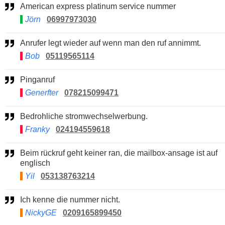
American express platinum service nummer
Jörn
06997973030
Anrufer legt wieder auf wenn man den ruf annimmt.
Bob
05119565114
Pinganruf
Generfter
078215099471
Bedrohliche stromwechselwerbung.
Franky
024194559618
Beim rückruf geht keiner ran, die mailbox-ansage ist auf
englisch
Yil
053138763214
Ich kenne die nummer nicht.
NickyGE
0209165899450