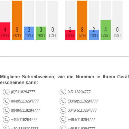
Mögliche Schreibweisen, wie die Nummer in Ihrem Gerät
erscheinen kann:
(0)5118294777
0-5118294777
00495118294777
(0049)5118294777
0049/5118294777
0049-5118294777
+495118294777
+49 5118294777
+49/5118294777
+49-5118294777