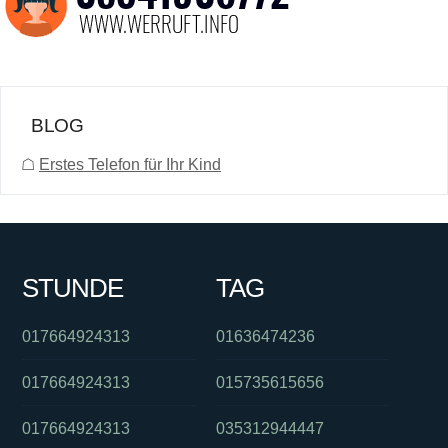
BLOG
☖
Erstes Telefon für Ihr Kind
STUNDE
TAG
017664924313
01636474236
017664924313
015735615656
017664924313
035312944447