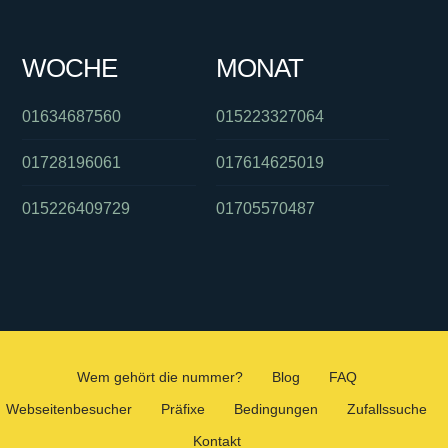
WOCHE
MONAT
01634687560
015223327064
01728196061
017614625019
015226409729
01705570487
Wem gehört die nummer?
Blog
FAQ
Webseitenbesucher
Präfixe
Bedingungen
Zufallssuche
Kontakt