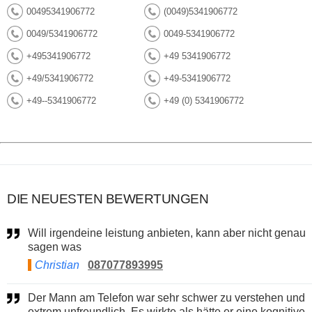
00495341906772
(0049)5341906772
0049/5341906772
0049-5341906772
+495341906772
+49 5341906772
+49/5341906772
+49-5341906772
+49--5341906772
+49 (0) 5341906772
DIE NEUESTEN BEWERTUNGEN
Will irgendeine leistung anbieten, kann aber nicht genau
sagen was
Christian
087077893995
Der Mann am Telefon war sehr schwer zu verstehen und
extrem unfreundlich. Es wirkte als hätte er eine kognitive