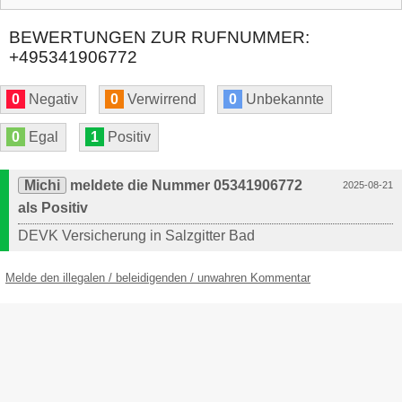
BEWERTUNGEN ZUR RUFNUMMER:
+495341906772
0
Negativ
0
Verwirrend
0
Unbekannte
0
Egal
1
Positiv
Michi
meldete die Nummer 05341906772
2025-08-21
als Positiv
DEVK Versicherung in Salzgitter Bad
Melde den illegalen / beleidigenden / unwahren Kommentar