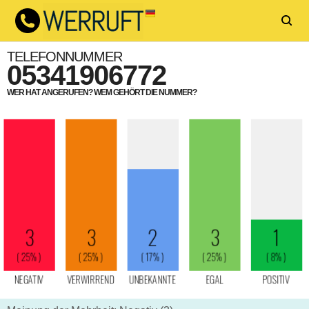
TELEFONNUMMER
05341906772
WER HAT ANGERUFEN? WEM GEHÖRT DIE NUMMER?