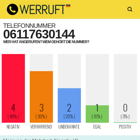
TELEFONNUMMER
06117630144
WER HAT ANGERUFEN? WEM GEHÖRT DIE NUMMER?