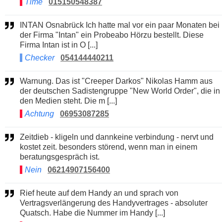
Time
015150548387
INTAN Osnabrück Ich hatte mal vor ein paar Monaten bei
der Firma "Intan" ein Probeabo Hörzu bestellt. Diese
Firma Intan ist in O [...]
Checker
054144440211
Warnung. Das ist "Creeper Darkos" Nikolas Hamm aus
der deutschen Sadistengruppe "New World Order", die in
den Medien steht. Die m [...]
Achtung
06953087285
Zeitdieb - kligeln und dannkeine verbindung - nervt und
kostet zeit. besonders störend, wenn man in einem
beratungsgespräch ist.
Nein
06214907156400
Rief heute auf dem Handy an und sprach von
Vertragsverlängerung des Handyvertrages - absoluter
Quatsch. Habe die Nummer im Handy [...]