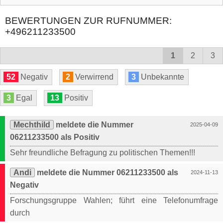
BEWERTUNGEN ZUR RUFNUMMER:
+496211233500
1
2
3
52
Negativ
2
Verwirrend
3
Unbekannte
3
Egal
13
Positiv
Mechthild
meldete die Nummer
2025-04-09
06211233500 als Positiv
Sehr freundliche Befragung zu politischen Themen!!!
Andi
meldete die Nummer 06211233500 als
2024-11-13
Negativ
Forschungsgruppe Wahlen; führt eine Telefonumfrage
durch