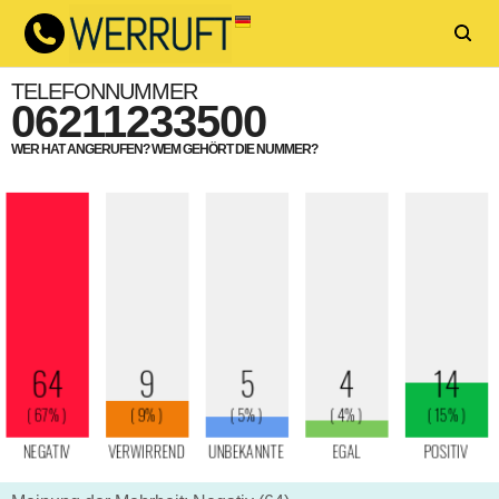
TELEFONNUMMER
06211233500
WER HAT ANGERUFEN? WEM GEHÖRT DIE NUMMER?