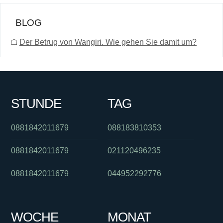
BLOG
☖
Der Betrug von Wangiri. Wie gehen Sie damit um?
STUNDE
TAG
0881842011679
088183810353
0881842011679
021120496235
0881842011679
044952292776
WOCHE
MONAT