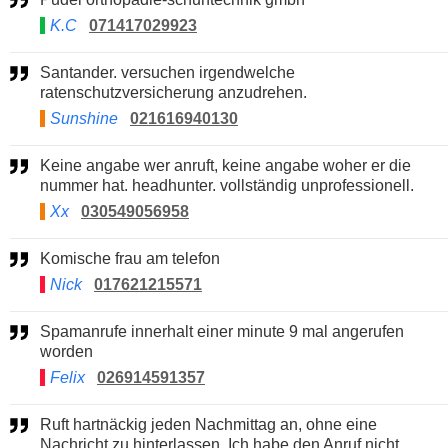
K.C
071417029923
Santander. versuchen irgendwelche
ratenschutzversicherung anzudrehen.
Sunshine
021616940130
Keine angabe wer anruft, keine angabe woher er die
nummer hat. headhunter. vollständig unprofessionell.
Xx
030549056958
Komische frau am telefon
Nick
017621215571
Spamanrufe innerhalt einer minute 9 mal angerufen
worden
Felix
026914591357
Ruft hartnäckig jeden Nachmittag an, ohne eine
Nachricht zu hinterlassen. Ich habe den Anruf nicht