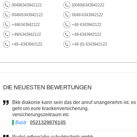
00496343942122
(0049)6343942122
0049/6343942122
0049-6343942122
+496343942122
+49 6343942122
+49/6343942122
+49-6343942122
+49--6343942122
+49 (0) 6343942122
DIE NEUESTEN BEWERTUNGEN
Bkk diakonie kann sein das der anruf unangenehm ist. es
geht um eure krankenversicherung.
versicherungszeitraum etc
Basti
0521329876145
Pudel orthopädie-schuhtechnik gmbh