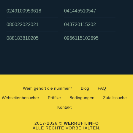
0249100953618
041445510547
080022022021
043720115202
088183810205
0966115102695
Wem gehört die nummer?
Blog
FAQ
Webseitenbesucher
Präfixe
Bedingungen
Zufallssuche
Kontakt
2017-2026 ©
WERRUFT.INFO
ALLE RECHTE VORBEHALTEN.