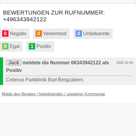
BEWERTUNGEN ZUR RUFNUMMER:
+496343942122
0
Negativ
0
Verwirrend
0
Unbekannte
0
Egal
1
Positiv
Jack
meldete die Nummer 06343942122 als
2025-11-04
Positiv
Celenus Parkklinik Bad Bergzabern
Melde den illegalen / beleidigenden / unwahren Kommentar