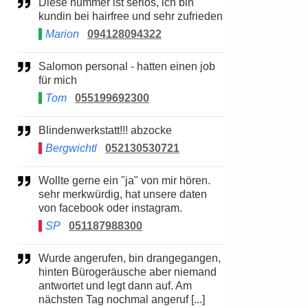
Diese nummer ist seriös, ich bin
kundin bei hairfree und sehr zufrieden
Marion
094128094322
Salomon personal - hatten einen job
für mich
Tom
055199692300
Blindenwerkstatt!!! abzocke
Bergwichtl
052130530721
Wollte gerne ein "ja" von mir hören.
sehr merkwürdig, hat unsere daten
von facebook oder instagram.
SP
051187988300
Wurde angerufen, bin drangegangen,
hinten Bürogeräusche aber niemand
antwortet und legt dann auf. Am
nächsten Tag nochmal angeruf [...]