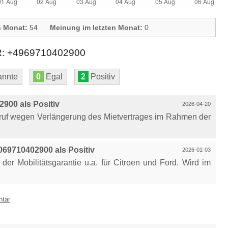
n Monat:
54
Meinung im letzten Monat:
0
+4969710402900
nnte
0
Egal
2
Positiv
900 als Positiv
2026-04-20
ruf wegen Verlängerung des Mietvertrages im Rahmen der
69710402900 als Positiv
2026-01-03
er Mobilitätsgarantie u.a. für Citroen und Ford. Wird im
ntar