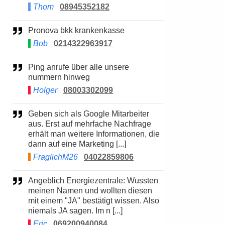
Thom
08945352182
Pronova bkk krankenkasse
Bob
0214322963917
Ping anrufe über alle unsere
nummern hinweg
Holger
08003302099
Geben sich als Google Mitarbeiter
aus. Erst auf mehrfache Nachfrage
erhält man weitere Informationen, die
dann auf eine Marketing [...]
FraglichM26
04022859806
Angeblich Energiezentrale: Wussten
meinen Namen und wollten diesen
mit einem "JA" bestätigt wissen. Also
niemals JA sagen. Im n [...]
Eric
069200940084