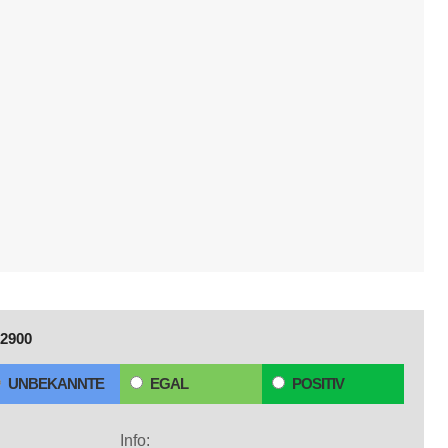
2900
UNBEKANNTE
EGAL
POSITIV
Info: