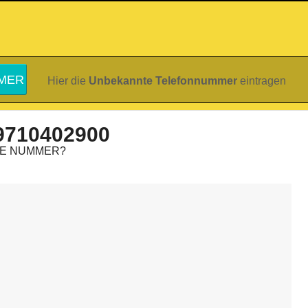
Hier die
Unbekannte Telefonnummer
eintragen
9710402900
IE NUMMER?