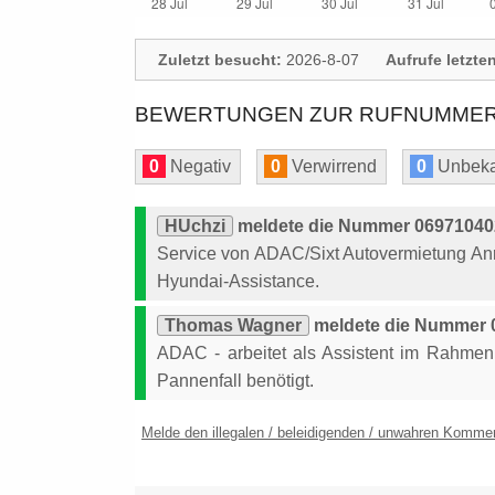
Zuletzt besucht:
2026-8-07
Aufrufe letzte
BEWERTUNGEN ZUR RUFNUMMER: 
0
Negativ
0
Verwirrend
0
Unbeka
HUchzi
meldete die Nummer 069710402
Service von ADAC/Sixt Autovermietung An
Hyundai-Assistance.
Thomas Wagner
meldete die Nummer 0
ADAC - arbeitet als Assistent im Rahmen d
Pannenfall benötigt.
Melde den illegalen / beleidigenden / unwahren Komme