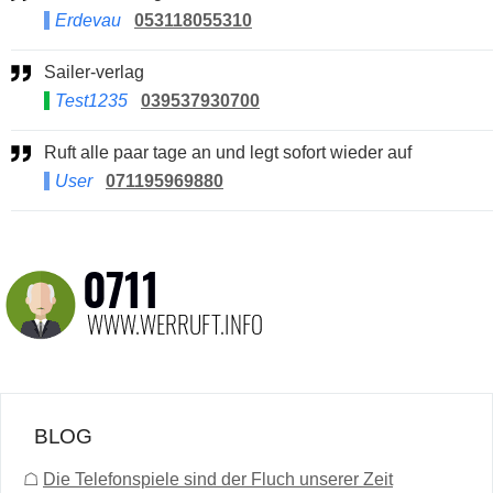
Erdevau
053118055310
Sailer-verlag
Test1235
039537930700
Ruft alle paar tage an und legt sofort wieder auf
User
071195969880
BLOG
☖
Die Telefonspiele sind der Fluch unserer Zeit