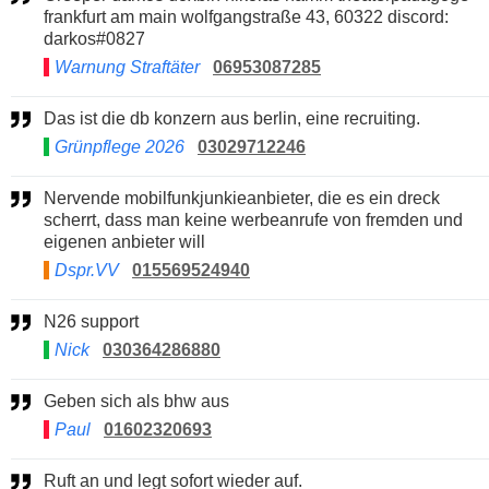
frankfurt am main wolfgangstraße 43, 60322 discord:
darkos#0827
Warnung Straftäter
06953087285
Das ist die db konzern aus berlin, eine recruiting.
Grünpflege 2026
03029712246
Nervende mobilfunkjunkieanbieter, die es ein dreck
scherrt, dass man keine werbeanrufe von fremden und
eigenen anbieter will
Dspr.VV
015569524940
N26 support
Nick
030364286880
Geben sich als bhw aus
Paul
01602320693
Ruft an und legt sofort wieder auf.