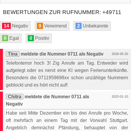
BEWERTUNGEN ZUR RUFNUMMER: +49711
14
Negativ
0
Verwirrend
2
Unbekannte
0
Egal
0
Positiv
Tina
meldete die Nummer 0711 als Negativ
2026-05-20
Telefonterror hoch 3! Zig Anrufe am Tag. Entweder wird
aufgelegt oder es nervt eine KI wegen Ferienunterkünfte.
Besonders die 0711959698xx schon unzählige Nummern
geblockt und es hört nicht auf!
Chitra
meldete die Nummer 0711 als
2023-01-10
Negativ
Habe seit Mitte Dezember ein bis drei Anrufe pro Woche,
oft mehrfach an einem Tag mit der Vorwahl Stuttgart.
Angeblich demnächst Pfändung, behauptet von der