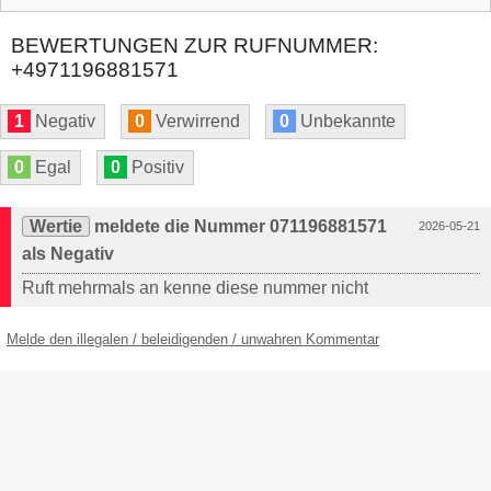
BEWERTUNGEN ZUR RUFNUMMER:
+4971196881571
1
Negativ
0
Verwirrend
0
Unbekannte
0
Egal
0
Positiv
Wertie
meldete die Nummer 071196881571
2026-05-21
als Negativ
Ruft mehrmals an kenne diese nummer nicht
Melde den illegalen / beleidigenden / unwahren Kommentar