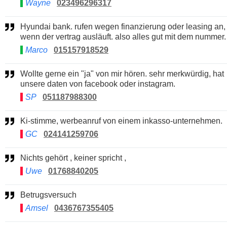
Wayne
023496296317
Hyundai bank. rufen wegen finanzierung oder leasing an,
wenn der vertrag ausläuft. also alles gut mit dem nummer.
Marco
015157918529
Wollte gerne ein "ja" von mir hören. sehr merkwürdig, hat
unsere daten von facebook oder instagram.
SP
051187988300
Ki-stimme, werbeanruf von einem inkasso-unternehmen.
GC
024141259706
Nichts gehört , keiner spricht ,
Uwe
01768840205
Betrugsversuch
Amsel
0436767355405