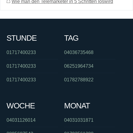
☖
Wie man den Telemarketer in 5 Schritten loswird
STUNDE
TAG
01717400233
04036735468
01717400233
06251964734
01717400233
01782788922
WOCHE
MONAT
04031126014
04031031871