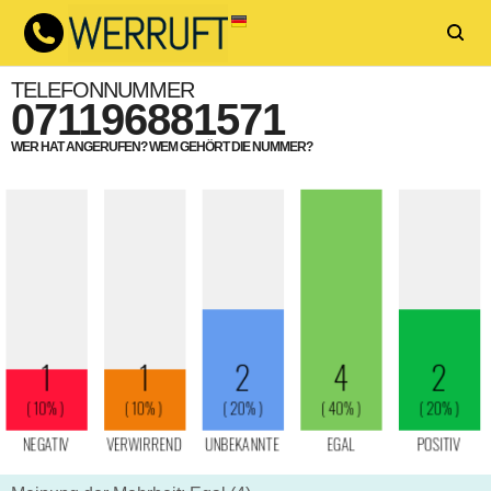
TELEFONNUMMER
071196881571
WER HAT ANGERUFEN? WEM GEHÖRT DIE NUMMER?