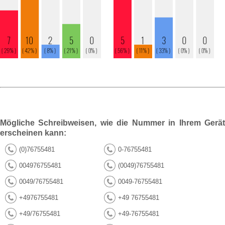
Mögliche Schreibweisen, wie die Nummer in Ihrem Gerät
erscheinen kann:
(0)76755481
0-76755481
004976755481
(0049)76755481
0049/76755481
0049-76755481
+4976755481
+49 76755481
+49/76755481
+49-76755481