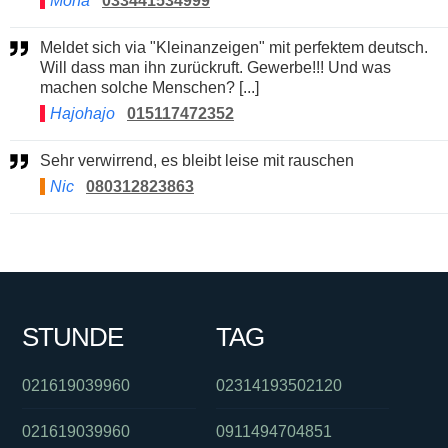
Mona
033441534999
Meldet sich via "Kleinanzeigen" mit perfektem deutsch.
Will dass man ihn zurückruft. Gewerbe!!! Und was
machen solche Menschen? [...]
Hajohajo
015117472352
Sehr verwirrend, es bleibt leise mit rauschen
Nic
080312823863
STUNDE
TAG
021619039960
02314193502120
021619039960
0911494704851