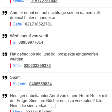
Matthias
015772781848
Anrufer nennt nur auf nachfrage seinen namen. ruft
dreimal hinter einander an
Gaby
021738522781
Werbeanruf von verdi
G
08959977614
Hat gefragt ob aldi und lidl prospekte eingeworfen
wurden
Gilla
030233269378
Spam
Hzippie
0408559834
Heutiger unbekannter Anruf von einem Herrn Reiter mit
der Frage: Sind Ihre Bücher noch zu verkaufen? Ich:
Nein, die sind verkauft [...]