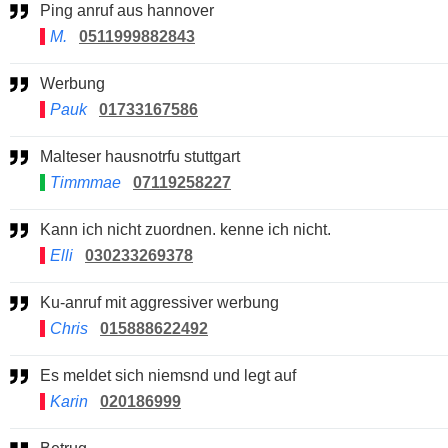
Ping anruf aus hannover
M.
0511999882843
Werbung
Pauk
01733167586
Malteser hausnotrfu stuttgart
Timmmae
07119258227
Kann ich nicht zuordnen. kenne ich nicht.
Elli
030233269378
Ku-anruf mit aggressiver werbung
Chris
015888622492
Es meldet sich niemsnd und legt auf
Karin
020186999