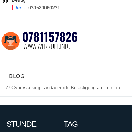
Betrug
Jens
030520060231
BLOG
☖
Cyberstalking - andauernde Belästigung am Telefon
STUNDE
TAG