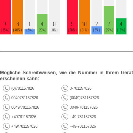
Mögliche Schreibweisen, wie die Nummer in Ihrem Gerät
erscheinen kann:
(0)781157826
0-781157826
0049781157826
(0049)781157826
0049/781157826
0049-781157826
+49781157826
+49 781157826
+49/781157826
+49-781157826