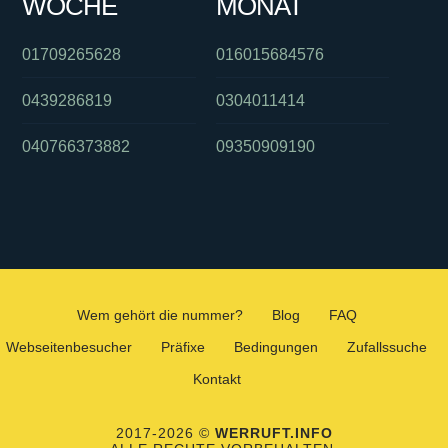
WOCHE
MONAT
01709265628
016015684576
0439286819
0304011414
040766373882
09350909190
Wem gehört die nummer?
Blog
FAQ
Webseitenbesucher
Präfixe
Bedingungen
Zufallssuche
Kontakt
2017-2026 ©
WERRUFT.INFO