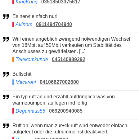
KingKong
03518503375617
Es nervt einfach nur!
Akinom
0911494704940
Will einen angeblich zwingend notwendigen Wechsel
von 16Mbit auf 50Mbit verkaufen um Stabilität des
Anschlusses zu gewärleisten. [...]
Telekomkunde
045140989292
Bullschit
Macaroni
04106627002600
Ein typ ruft an und erzählt aufdringlich was von
wärmepumpen. auflegen ind fertig
Degumaus56
069200940085
Ruft an, wenn man zur+ck ruft wird entweder einfach
aufgelegt oder die rufnummer ist deaktiviert.