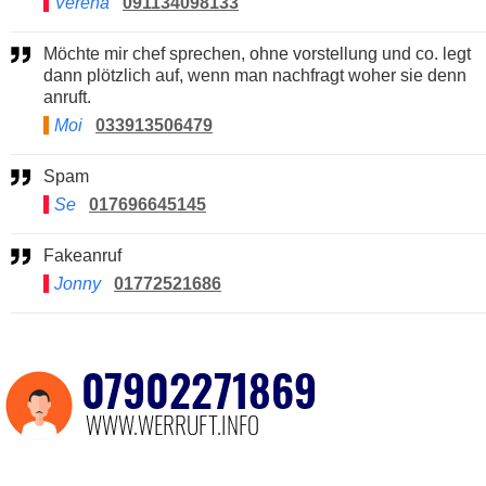
Verena
091134098133
Möchte mir chef sprechen, ohne vorstellung und co. legt
dann plötzlich auf, wenn man nachfragt woher sie denn
anruft.
Moi
033913506479
Spam
Se
017696645145
Fakeanruf
Jonny
01772521686