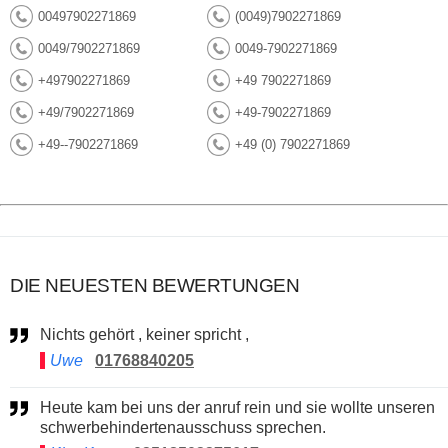
00497902271869
(0049)7902271869
0049/7902271869
0049-7902271869
+497902271869
+49 7902271869
+49/7902271869
+49-7902271869
+49--7902271869
+49 (0) 7902271869
DIE NEUESTEN BEWERTUNGEN
Nichts gehört , keiner spricht ,
Uwe
01768840205
Heute kam bei uns der anruf rein und sie wollte unseren
schwerbehindertenausschuss sprechen.