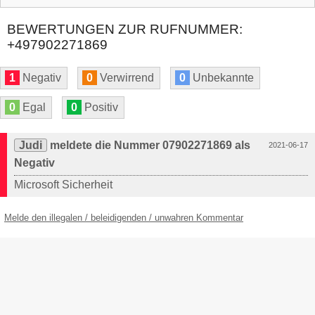
BEWERTUNGEN ZUR RUFNUMMER:
+497902271869
1
Negativ
0
Verwirrend
0
Unbekannte
0
Egal
0
Positiv
Judi
meldete die Nummer 07902271869 als
2021-06-17
Negativ
Microsoft Sicherheit
Melde den illegalen / beleidigenden / unwahren Kommentar