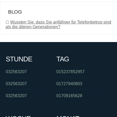
BLOG
☖
Wussten Sie, dass Sie anfälliger für Telefonbetrug sind
als die älteren Generationen?
STUNDE
TAG
032563207
015237852957
032563207
01727940803
032563207
01709165628