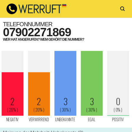
TELEFONNUMMER
07902271869
WER HAT ANGERUFEN? WEM GEHÖRT DIE NUMMER?