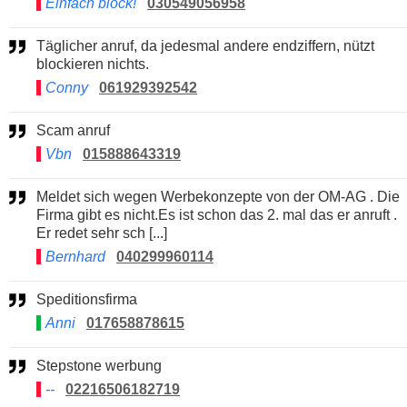
Einfach block!
030549056958
Täglicher anruf, da jedesmal andere endziffern, nützt
blockieren nichts.
Conny
061929392542
Scam anruf
Vbn
015888643319
Meldet sich wegen Werbekonzepte von der OM-AG . Die
Firma gibt es nicht.Es ist schon das 2. mal das er anruft .
Er redet sehr sch [...]
Bernhard
040299960114
Speditionsfirma
Anni
017658878615
Stepstone werbung
--
02216506182719