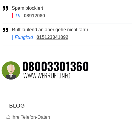
Spam blockiert
Th
08912080
Ruft laufend an aber gehe nicht ran:)
Fungizid
015123341892
BLOG
☖
Ihre Telefon-Daten