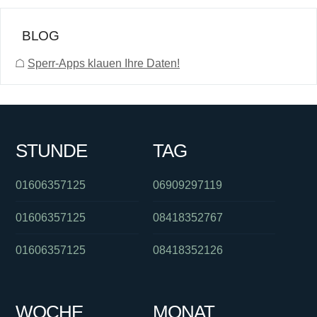
BLOG
☖
Sperr-Apps klauen Ihre Daten!
STUNDE
TAG
01606357125
06909297119
01606357125
08418352767
01606357125
08418352126
WOCHE
MONAT