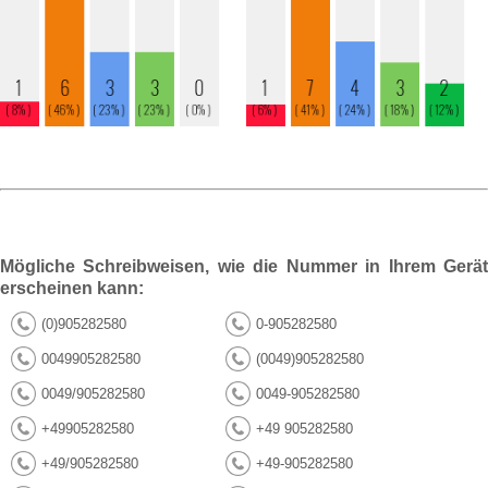
Mögliche Schreibweisen, wie die Nummer in Ihrem Gerät
erscheinen kann:
(0)905282580
0-905282580
0049905282580
(0049)905282580
0049/905282580
0049-905282580
+49905282580
+49 905282580
+49/905282580
+49-905282580