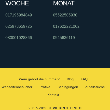
WOCHE
MONAT
017195984849
05522505930
025973659725
017622221062
080001028866
0545636119
Wem gehört die nummer?
Blog
FAQ
Webseitenbesucher
Präfixe
Bedingungen
Zufallssuche
Kontakt
2017-2026 ©
WERRUFT.INFO