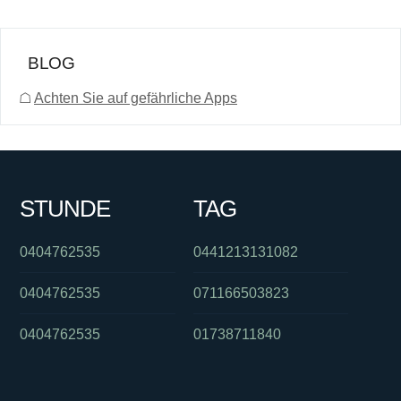
BLOG
☖
Achten Sie auf gefährliche Apps
STUNDE
TAG
0404762535
0441213131082
0404762535
071166503823
0404762535
01738711840