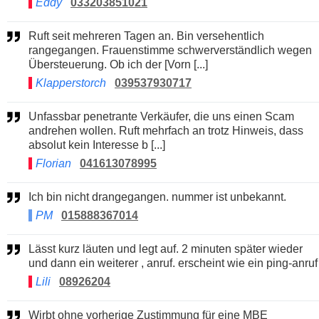
Eddy
033203851021
Ruft seit mehreren Tagen an. Bin versehentlich
rangegangen. Frauenstimme schwerverständlich wegen
Übersteuerung. Ob ich der [Vorn [...]
Klapperstorch
039537930717
Unfassbar penetrante Verkäufer, die uns einen Scam
andrehen wollen. Ruft mehrfach an trotz Hinweis, dass
absolut kein Interesse b [...]
Florian
041613078995
Ich bin nicht drangegangen. nummer ist unbekannt.
PM
015888367014
Lässt kurz läuten und legt auf. 2 minuten später wieder
und dann ein weiterer , anruf. erscheint wie ein ping-anruf
Lili
08926204
Wirbt ohne vorherige Zustimmung für eine MBE