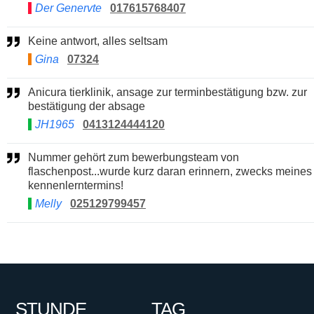
Der Genervte
017615768407
Keine antwort, alles seltsam
Gina
07324
Anicura tierklinik, ansage zur terminbestätigung bzw. zur
bestätigung der absage
JH1965
0413124444120
Nummer gehört zum bewerbungsteam von
flaschenpost...wurde kurz daran erinnern, zwecks meines
kennenlerntermins!
Melly
025129799457
STUNDE
TAG