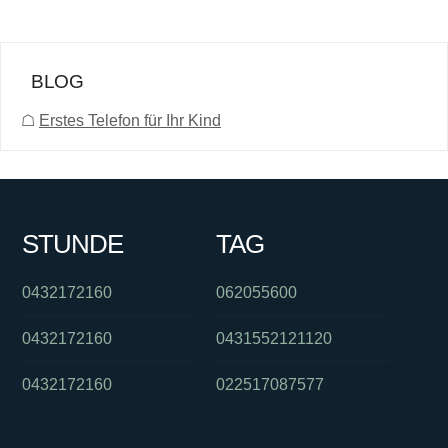
BLOG
☖
Erstes Telefon für Ihr Kind
STUNDE
TAG
0432172160
062055600
0432172160
0431552121120
0432172160
022517087577