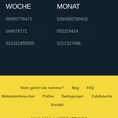
WOCHE
MONAT
06995776473
0394950790416
084876771
055219424
023161850555
0221327498
Wem gehört die nummer?
Blog
FAQ
Webseitenbesucher
Präfixe
Bedingungen
Zufallssuche
Kontakt