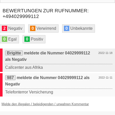
BEWERTUNGEN ZUR RUFNUMMER:
+494029999112
2
Negativ
0
Verwirrend
0
Unbekannte
0
Egal
0
Positiv
Brigitte
meldete die Nummer 04029999112
2022-11-18
als Negativ
Callcenter aus Afrika
987
meldete die Nummer 04029999112 als
2022-11-11
Negativ
Telefonterror Versicherung
Melde den illegalen / beleidigenden / unwahren Kommentar