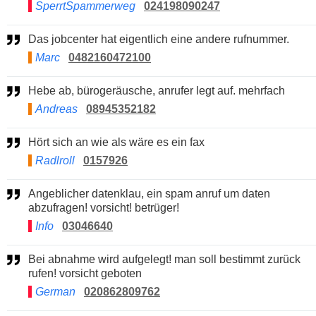
SperrtSpammerweg
024198090247
Das jobcenter hat eigentlich eine andere rufnummer.
Marc
0482160472100
Hebe ab, bürogeräusche, anrufer legt auf. mehrfach
Andreas
08945352182
Hört sich an wie als wäre es ein fax
Radlroll
0157926
Angeblicher datenklau, ein spam anruf um daten
abzufragen! vorsicht! betrüger!
Info
03046640
Bei abnahme wird aufgelegt! man soll bestimmt zurück
rufen! vorsicht geboten
German
020862809762