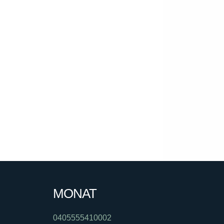
MONAT
0405555410002