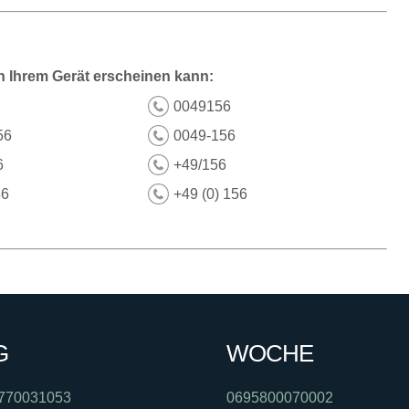
n Ihrem Gerät erscheinen kann:
0049156
56
0049-156
6
+49/156
56
+49 (0) 156
G
WOCHE
770031053
0695800070002