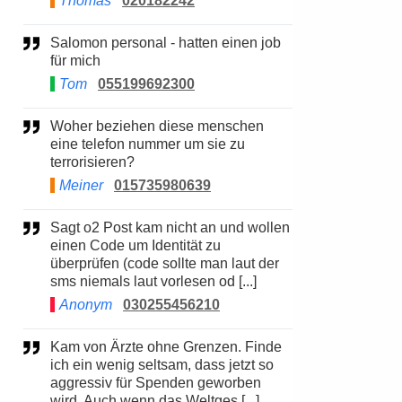
Thomas
020182242
Salomon personal - hatten einen job
für mich
Tom
055199692300
Woher beziehen diese menschen
eine telefon nummer um sie zu
terrorisieren?
Meiner
015735980639
Sagt o2 Post kam nicht an und wollen
einen Code um Identität zu
überprüfen (code sollte man laut der
sms niemals laut vorlesen od [...]
Anonym
030255456210
Kam von Ärzte ohne Grenzen. Finde
ich ein wenig seltsam, dass jetzt so
aggressiv für Spenden geworben
wird. Auch wenn das Weltges [...]