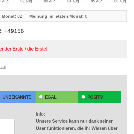
n Monat:
82
Meinung im letzten Monat:
0
 +49156
ei der Erste / die Erste!
ntar
UNBEKANNTE
EGAL
POSITIV
Info:
Unsere Service kann nur dank seiner
User funktionieren, die ihr Wissen über