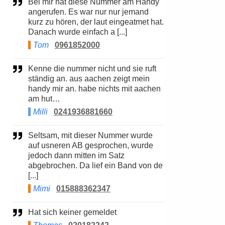
Bei mir hat diese Nummer am Handy
angerufen. Es war nur nur jemand
kurz zu hören, der laut eingeatmet hat.
Danach wurde einfach a [...]
Tom
0961852000
Kenne die nummer nicht und sie ruft
ständig an. aus aachen zeigt mein
handy mir an. habe nichts mit aachen
am hut…
Milli
0241936881660
Seltsam, mit dieser Nummer wurde
auf usneren AB gesprochen, wurde
jedoch dann mitten im Satz
abgebrochen. Da lief ein Band von de
[...]
Mimi
015888362347
Hat sich keiner gemeldet