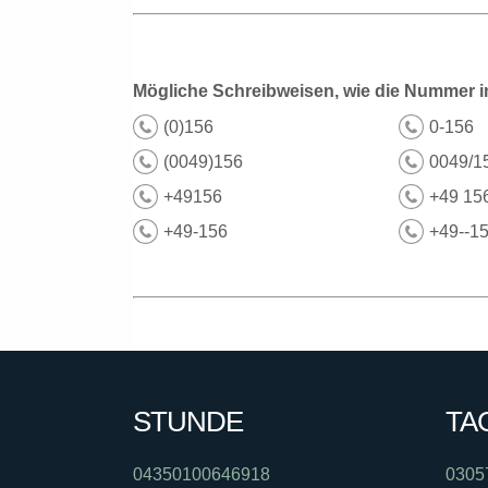
Mögliche Schreibweisen, wie die Nummer i
(0)156
0-156
(0049)156
0049/1
+49156
+49 15
+49-156
+49--1
STUNDE
TA
04350100646918
0305