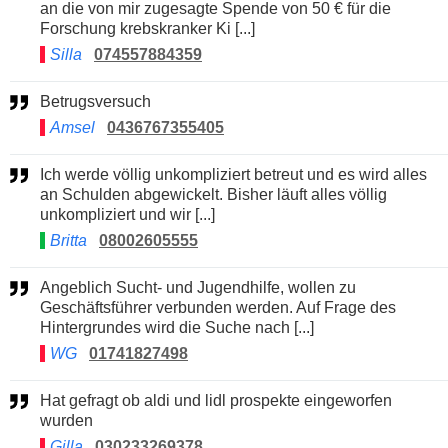
an die von mir zugesagte Spende von 50 € für die
Forschung krebskranker Ki [...]
Silla
074557884359
Betrugsversuch
Amsel
0436767355405
Ich werde völlig unkompliziert betreut und es wird alles
an Schulden abgewickelt. Bisher läuft alles völlig
unkompliziert und wir [...]
Britta
08002605555
Angeblich Sucht- und Jugendhilfe, wollen zu
Geschäftsführer verbunden werden. Auf Frage des
Hintergrundes wird die Suche nach [...]
WG
01741827498
Hat gefragt ob aldi und lidl prospekte eingeworfen
wurden
Gilla
030233269378