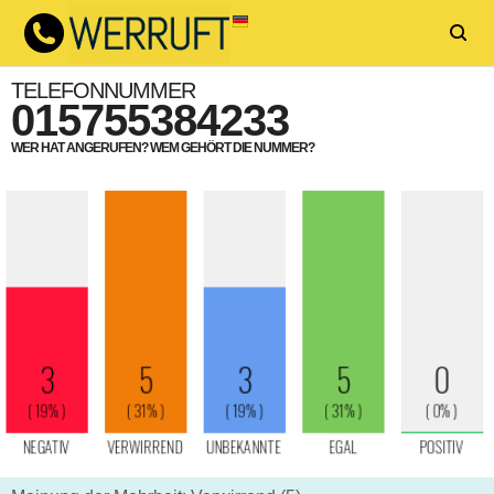
TELEFONNUMMER
015755384233
WER HAT ANGERUFEN? WEM GEHÖRT DIE NUMMER?