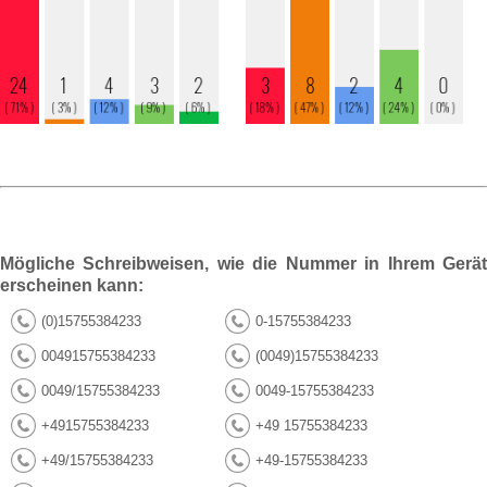
Mögliche Schreibweisen, wie die Nummer in Ihrem Gerät
erscheinen kann:
(0)15755384233
0-15755384233
004915755384233
(0049)15755384233
0049/15755384233
0049-15755384233
+4915755384233
+49 15755384233
+49/15755384233
+49-15755384233