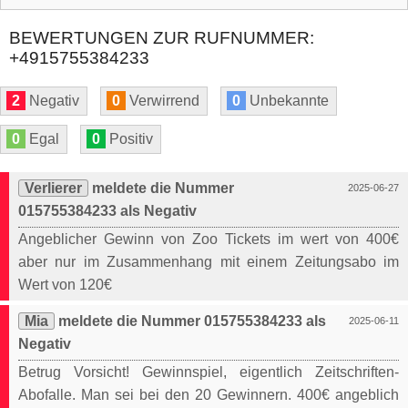
BEWERTUNGEN ZUR RUFNUMMER:
+4915755384233
2
Negativ
0
Verwirrend
0
Unbekannte
0
Egal
0
Positiv
Verlierer
meldete die Nummer
2025-06-27
015755384233 als Negativ
Angeblicher Gewinn von Zoo Tickets im wert von 400€
aber nur im Zusammenhang mit einem Zeitungsabo im
Wert von 120€
Mia
meldete die Nummer 015755384233 als
2025-06-11
Negativ
Betrug Vorsicht! Gewinnspiel, eigentlich Zeitschriften-
Abofalle. Man sei bei den 20 Gewinnern. 400€ angeblich