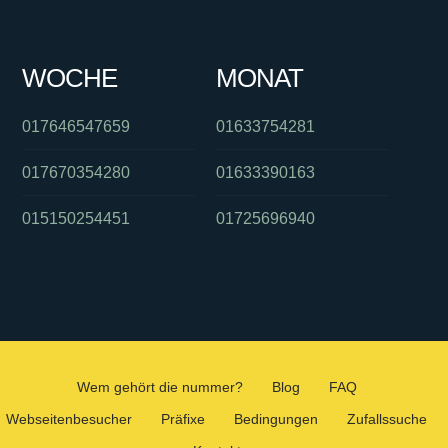
WOCHE
MONAT
017646547659
01633754281
017670354280
01633390163
015150254451
01725696940
Wem gehört die nummer?
Blog
FAQ
Webseitenbesucher
Präfixe
Bedingungen
Zufallssuche