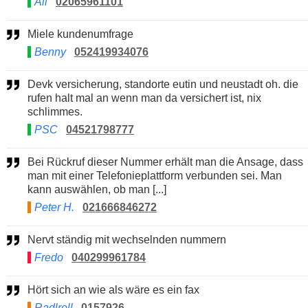
Ali
02065961101
Miele kundenumfrage
Benny
052419934076
Devk versicherung, standorte eutin und neustadt oh. die
rufen halt mal an wenn man da versichert ist, nix
schlimmes.
PSC
04521798777
Bei Rückruf dieser Nummer erhält man die Ansage, dass
man mit einer Telefonieplattform verbunden sei. Man
kann auswählen, ob man [...]
Peter H.
021666846272
Nervt ständig mit wechselnden nummern
Fredo
040299961784
Hört sich an wie als wäre es ein fax
Radlroll
0157926