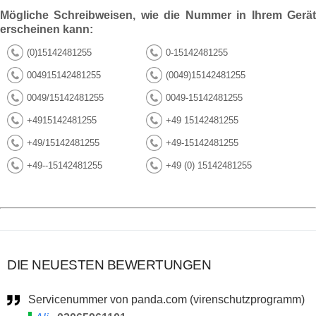
Mögliche Schreibweisen, wie die Nummer in Ihrem Gerät
erscheinen kann:
(0)15142481255
0-15142481255
004915142481255
(0049)15142481255
0049/15142481255
0049-15142481255
+4915142481255
+49 15142481255
+49/15142481255
+49-15142481255
+49--15142481255
+49 (0) 15142481255
DIE NEUESTEN BEWERTUNGEN
Servicenummer von panda.com (virenschutzprogramm)