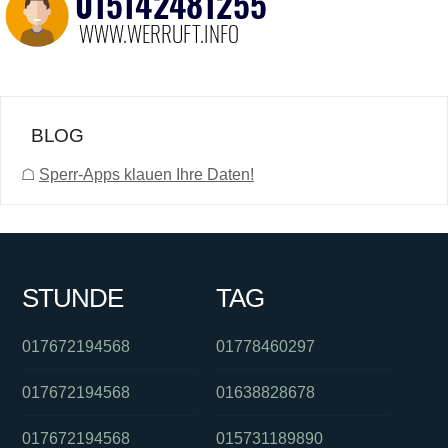
BLOG
☖
Sperr-Apps klauen Ihre Daten!
STUNDE
TAG
017672194568
01778460297
017672194568
01638828678
017672194568
015731189890