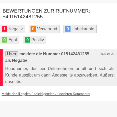
BEWERTUNGEN ZUR RUFNUMMER:
+4915142481255
1
Negativ
0
Verwirrend
0
Unbekannte
0
Egal
0
Positiv
User
meldete die Nummer 015142481255
2025-07-22
als Negativ
Headhunter, der bei Unternehmen anruft und sich als
Kunde ausgibt um dann Angestellte abzuwerben. Äußerst
unseriös.
Melde den illegalen / beleidigenden / unwahren Kommentar