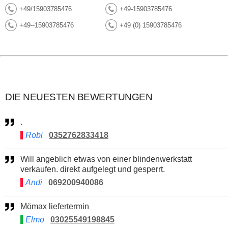
+49/15903785476
+49-15903785476
+49--15903785476
+49 (0) 15903785476
DIE NEUESTEN BEWERTUNGEN
.
Robi
0352762833418
Will angeblich etwas von einer blindenwerkstatt
verkaufen. direkt aufgelegt und gesperrt.
Andi
069200940086
Mömax liefertermin
Elmo
03025549198845