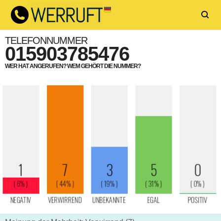
TELEFONNUMMER
015903785476
WER HAT ANGERUFEN? WEM GEHÖRT DIE NUMMER?