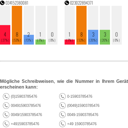
Mögliche Schreibweisen, wie die Nummer in Ihrem Gerät
erscheinen kann:
(0)15903785476
0-15903785476
004915903785476
(0049)15903785476
0049/15903785476
0049-15903785476
+4915903785476
+49 15903785476