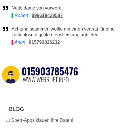
Nette dame von vorwerk
Robert
099619429587
Achtung scammer! wollte mir einen vertrag für eine
kostenlose digitale dienstleistung anbieten.
Anon
015792826232
BLOG
☖
Sperr-Apps klauen Ihre Daten!