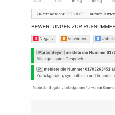
Zuletzt besucht:
2026-8-09
Aufrufe letzte
BEWERTUNGEN ZUR RUFNUMMER:
0
Negativ
0
Verwirrend
0
Unbeka
Martin Beyer
meldete die Nummer 0170
Alles gut, gutes Gespräch
P
meldete die Nummer 01703263451 als
Zurückgerufen, sympathisch und freundlich
Melde den illegalen / beleidigenden / unwahren Komme