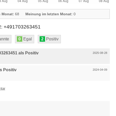
n Monat:
68
Meinung im letzten Monat:
0
 +491703263451
nnte
0
Egal
2
Positiv
3263451 als Positiv
2025-08-28
 Positiv
2024-04-09
ntar