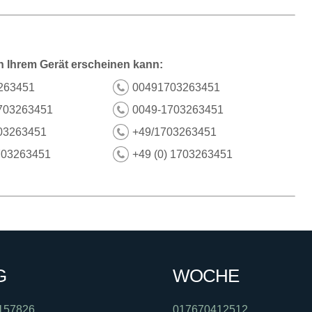
n Ihrem Gerät erscheinen kann:
263451
00491703263451
703263451
0049-1703263451
03263451
+49/1703263451
703263451
+49 (0) 1703263451
G
WOCHE
157826
017670412512