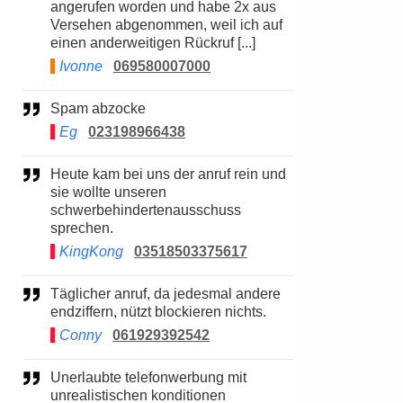
angerufen worden und habe 2x aus
Versehen abgenommen, weil ich auf
einen anderweitigen Rückruf [...]
Ivonne
069580007000
Spam abzocke
Eg
023198966438
Heute kam bei uns der anruf rein und
sie wollte unseren
schwerbehindertenausschuss
sprechen.
KingKong
03518503375617
Täglicher anruf, da jedesmal andere
endziffern, nützt blockieren nichts.
Conny
061929392542
Unerlaubte telefonwerbung mit
unrealistischen konditionen