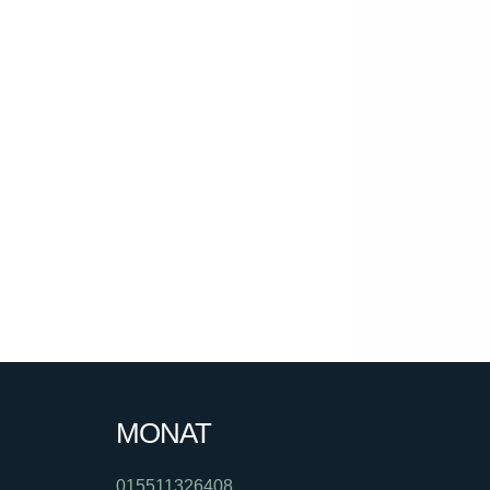
MONAT
015511326408