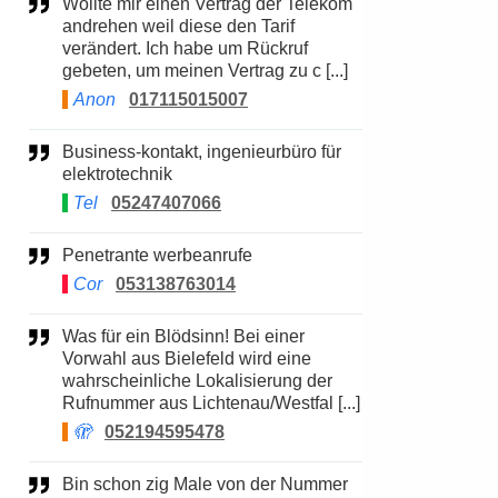
Wollte mir einen Vertrag der Telekom
andrehen weil diese den Tarif
verändert. Ich habe um Rückruf
gebeten, um meinen Vertrag zu c [...]
Anon
017115015007
Business-kontakt, ingenieurbüro für
elektrotechnik
Tel
05247407066
Penetrante werbeanrufe
Cor
053138763014
Was für ein Blödsinn! Bei einer
Vorwahl aus Bielefeld wird eine
wahrscheinliche Lokalisierung der
Rufnummer aus Lichtenau/Westfal [...]
🫣
052194595478
Bin schon zig Male von der Nummer