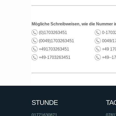
Mögliche Schreibweisen, wie die Nummer i
(0)1703263451
0-1703
(0049)1703263451
0049/1
+491703263451
+49 17
+49-1703263451
+49--1
STUNDE
TA
01771630871
0781