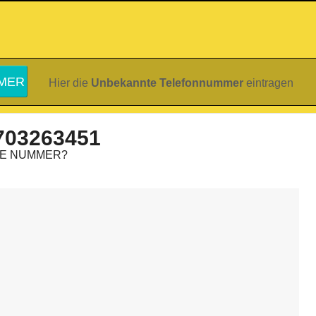
Hier die
Unbekannte Telefonnummer
eintragen
703263451
IE NUMMER?