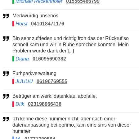
Michael Reckenhofer
015565466799
Merkwürdig unseriös
Horst
041018471176
Bin sehr zufrieden und richtig froh das der Rückruf so
schnell kam und wir in Ruhe sprechen konnten. Mein
Problem wurde dank der [...]
Diana
016095690382
Furhparkverwaltung
JUUUU
06196769555
Betrüger am werk, datenklau, abofalle.
Ditk
023198966438
Ich kenne diese nummer nicht, aber nach einer
datenanpassung bei eprimo, kam eine sms von dieser
nummer