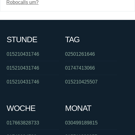
Robocalls um?
STUNDE
TAG
015210431746
02501261646
015210431746
01747413066
015210431746
015210425507
WOCHE
MONAT
017663828733
030499189815