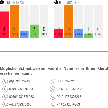
Mögliche Schreibweisen, wie die Nummer in Ihrem Gerät
erscheinen kann:
(0)1732376263
0-1732376263
00491732376263
(0049)1732376263
0049/1732376263
0049-1732376263
+491732376263
+49 1732376263