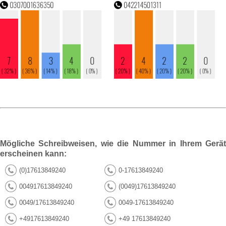
Mögliche Schreibweisen, wie die Nummer in Ihrem Gerät
erscheinen kann:
(0)17613849240
0-17613849240
004917613849240
(0049)17613849240
0049/17613849240
0049-17613849240
+4917613849240
+49 17613849240