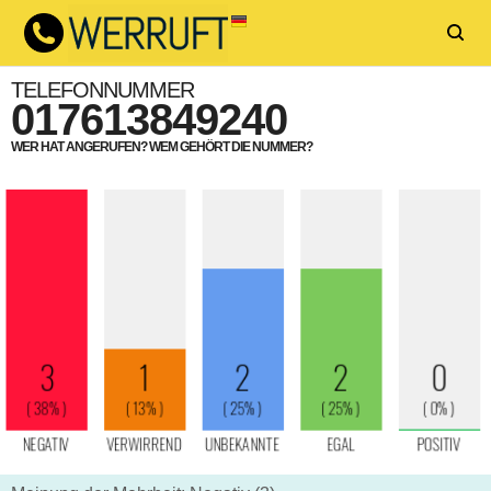
TELEFONNUMMER
017613849240
WER HAT ANGERUFEN? WEM GEHÖRT DIE NUMMER?