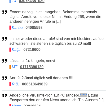
TJ
030754351030
Extrem nervig...nicht rangehen. Bekomme mehrmals
täglich Anrufe von dieser Nr. mit Endung 268, wenn die
anderen nervigen Anrufe m [...]
Kimba
04085598
Immer wieder diese anrufe! sind von mir blockiert. auf der
schwarzen liste stehen sie täglich bis zu 20 mal!!
Katja
07219600
Lässt nur 1x klingeln, neevt
MT
01715390120
Anrufe 2-3mal täglich voll daneben !!!!
R.B.
068518649839
Angebliche Virusinfektion auf PC (angebl.
*****
), zum
Entsperren dort anrufen.Nervt unendlich. Tip: Aussch [...]