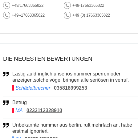
+49/17663365822
+49-17663365822
+49--17663365822
+49 (0) 17663365822
DIE NEUESTEN BEWERTUNGEN
Lästig aufdringlich,unseriös nummer sperren oder
anzeigen.solche vögel bringen alle seriösen in verruf.
Schädelbrecher
035818999253
Betrug
MA
0233112328910
Unbekannte nummer aus berlin. ruft mehrfach an. habe
erstmal ignoriert.