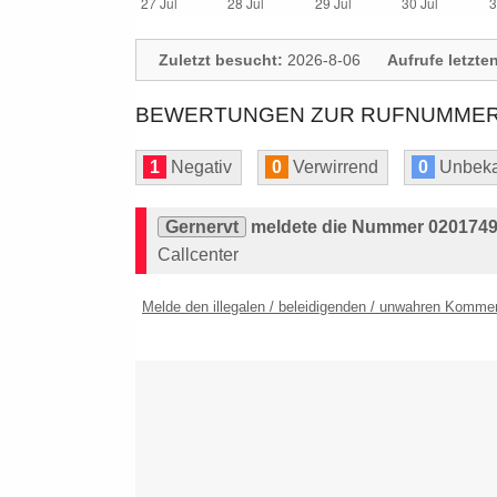
Zuletzt besucht:
2026-8-06
Aufrufe letzte
BEWERTUNGEN ZUR RUFNUMMER: 
1
Negativ
0
Verwirrend
0
Unbeka
Gernervt
meldete die Nummer 0201749
Callcenter
Melde den illegalen / beleidigenden / unwahren Komme