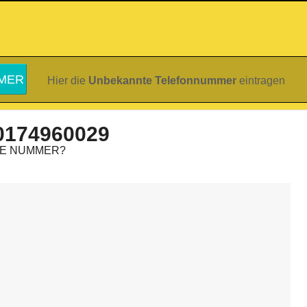
Hier die
Unbekannte Telefonnummer
eintragen
0174960029
IE NUMMER?