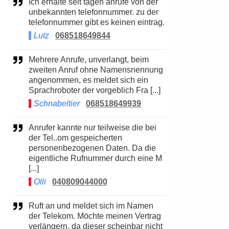
Ich erhalte seit tagen anrufe von der
unbekannten telefonnummer. zu der
telefonnummer gibt es keinen eintrag.
Lutz
068518649844
Mehrere Anrufe, unverlangt, beim
zweiten Anruf ohne Namensnennung
angenommen, es meldet sich ein
Sprachroboter der vorgeblich Fra [...]
Schnabeltier
068518649939
Anrufer kannte nur teilweise die bei
der Tel..om gespeicherten
personenbezogenen Daten. Da die
eigentliche Rufnummer durch eine M
[...]
Olli
040809044000
Ruft an und meldet sich im Namen
der Telekom. Möchte meinen Vertrag
verlängern, da dieser scheinbar nicht