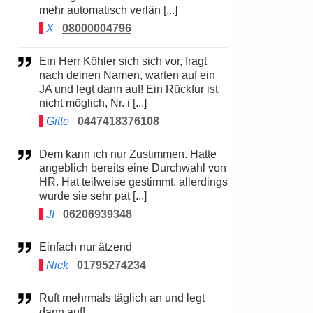
mehr automatisch verlän [...]
X
08000004796
Ein Herr Köhler sich sich vor, fragt
nach deinen Namen, warten auf ein
JA und legt dann auf! Ein Rückfur ist
nicht möglich, Nr. i [...]
Gitte
0447418376108
Dem kann ich nur Zustimmen. Hatte
angeblich bereits eine Durchwahl von
HR. Hat teilweise gestimmt, allerdings
wurde sie sehr pat [...]
JI
06206939348
Einfach nur ätzend
Nick
01795274234
Ruft mehrmals täglich an und legt
dann auf!