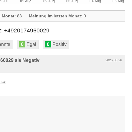
n Monat:
83
Meinung im letzten Monat:
0
+4920174960029
nnte
0
Egal
0
Positiv
60029 als Negativ
2026-05-26
ntar