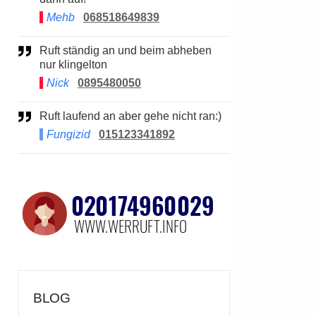
Mehb
068518649839
Ruft ständig an und beim abheben
nur klingelton
Nick
0895480050
Ruft laufend an aber gehe nicht ran:)
Fungizid
015123341892
BLOG