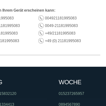
n Ihrem Gerät erscheinen kann:
1995083
004921181995083
1181995083
0049-21181995083
181995083
+49/21181995083
1181995083
+49 (0) 21181995083
G
WOCHE
15832120
015237265957
1334413
0894567890