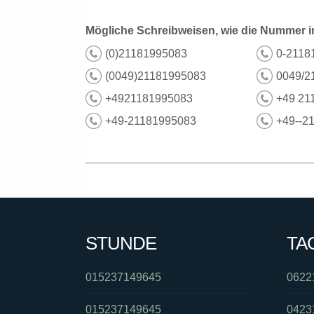
Mögliche Schreibweisen, wie die Nummer i
(0)21181995083
0-2118
(0049)21181995083
0049/2
+4921181995083
+49 21
+49-21181995083
+49--2
STUNDE
TA
015237149645
0622
015237149645
0423