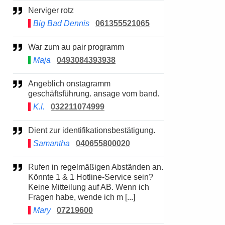
Nerviger rotz
Big Bad Dennis
061355521065
War zum au pair programm
Maja
0493084393938
Angeblich onstagramm
geschäftsführung. ansage vom band.
K.l.
032211074999
Dient zur identifikationsbestätigung.
Samantha
040655800020
Rufen in regelmäßigen Abständen an.
Könnte 1 & 1 Hotline-Service sein?
Keine Mitteilung auf AB. Wenn ich
Fragen habe, wende ich m [...]
Mary
07219600