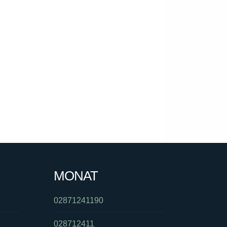
MONAT
02871241190
028712411