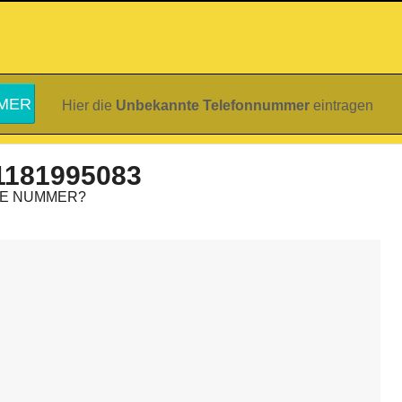
Hier die
Unbekannte Telefonnummer
eintragen
1181995083
IE NUMMER?