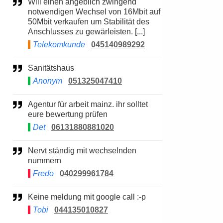
Will einen angeblich zwingend
notwendigen Wechsel von 16Mbit auf
50Mbit verkaufen um Stabilität des
Anschlusses zu gewärleisten. [...]
Telekomkunde
045140989292
Sanitätshaus
Anonym
051325047410
Agentur für arbeit mainz. ihr solltet
eure bewertung prüfen
Det
06131880881020
Nervt ständig mit wechselnden
nummern
Fredo
040299961784
Keine meldung mit google call :-p
Tobi
044135010827