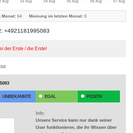
n Monat:
64
Meinung im letzten Monat:
0
+4921181995083
ei der Erste / die Erste!
ntar
5083
UNBEKANNTE
EGAL
POSITIV
Info:
Unsere Service kann nur dank seiner
User funktionieren, die ihr Wissen über